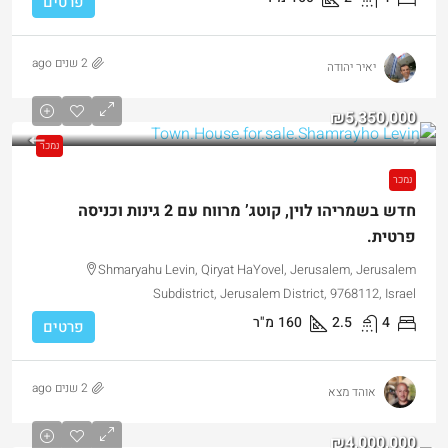
פרטים
2 שנים ago
יאיר יהודה
₪5,350,000
נמכר
נמכר
חדש בשמריהו לוין, קוטג’ מרווח עם 2 גינות וכניסה
פרטית.
Shmaryahu Levin, Qiryat HaYovel, Jerusalem, Jerusalem
Subdistrict, Jerusalem District, 9768112, Israel
4
2.5
160
מ"ר
פרטים
2 שנים ago
אוהד מצא
₪4,000,000