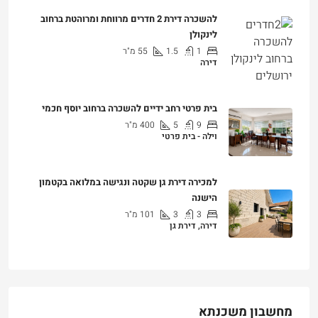
להשכרה דירת 2 חדרים מרווחת ומרוהטת ברחוב
לינקולן
1
1.5
55
מ"ר
דירה
₪7,200
בית פרטי רחב ידיים להשכרה ברחוב יוסף חכמי
9
5
400
מ"ר
וילה - בית פרטי
₪25,000
למכירה דירת גן שקטה ונגישה במלואה בקטמון
הישנה
3
3
101
מ"ר
דירה, דירת גן
₪4,750,000
מחשבון משכנתא