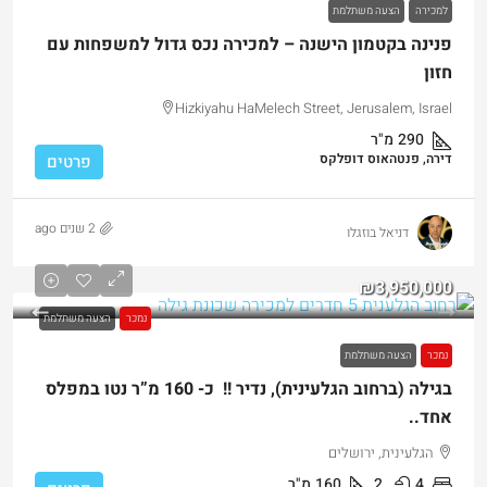
למכירה
הצעה משתלמת
פנינה בקטמון הישנה – למכירה נכס גדול למשפחות עם
חזון
Hizkiyahu HaMelech Street, Jerusalem, Israel
290
מ"ר
דירה, פנטהאוס דופלקס
פרטים
2 שנים ago
דניאל בוזגלו
₪3,950,000
נמכר
הצעה משתלמת
נמכר
הצעה משתלמת
בגילה (ברחוב הגלעינית), נדיר !! כ- 160 מ”ר נטו במפלס
אחד..
הגלעינית, ירושלים
4
2
160
מ"ר