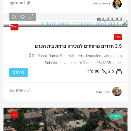
2 שנים ago
דניאל בוזגלו
₪3,500,000
נמכר
נמכר
3.5 חדרים מרווחים למכירה ברמת בית הכרם
De Rossi, Ramat Beit HaKerem, Jerusalem, Jerusalem
Subdistrict, Jerusalem District, 9546105, Israel
2.5
88
מ"ר
פרטים
2 שנים ago
אוהד מצא
נמכר
מומלצים