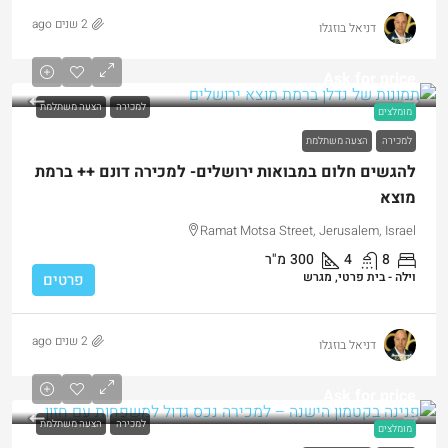
2 שנים ago
דניאל בוזגלו
Ask for price
למכירה
הצעה משתלמת
מומלצים
למכירה
הצעה משתלמת
להגשים חלום במבואות ירושלים- למכירה דונם ++ ברמת
מוצא
Ramat Motsa Street, Jerusalem, Israel
8
4
300
מ"ר
וילה - בית פרטי, מגרש
פרטים
2 שנים ago
דניאל בוזגלו
Ask for price
למכירה
הצעה משתלמת
מומלצים