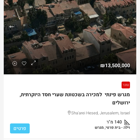
₪13,500,000
נמכר
מגרש פינתי למכירה בשכטונת שערי חסד היוקרתית,
ירושלים
Sha'arei Hesed, Jerusalem, Israel
140
מ"ר
וילה - בית פרטי, מגרש
פרטים