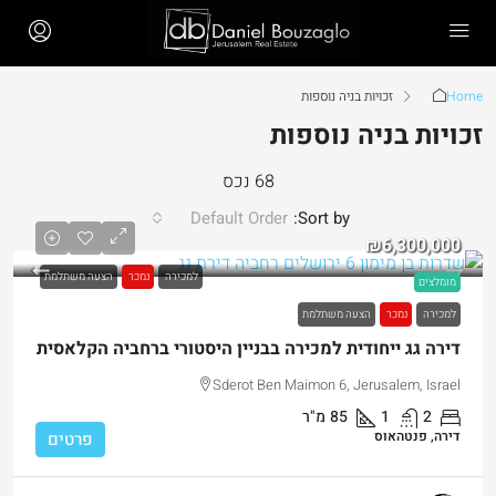
Home
זכויות בניה נוספות
זכויות בניה נוספות
68 נכס
Default Order
Sort by:
₪6,300,000
למכירה
נמכר
הצעה משתלמת
מומלצים
למכירה
נמכר
הצעה משתלמת
דירה גג ייחודית למכירה בבניין היסטורי ברחביה הקלאסית
Sderot Ben Maimon 6, Jerusalem, Israel
2
1
85
מ"ר
דירה, פנטהאוס
פרטים