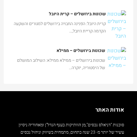
שכונות בירושלים – קרית היובל
קרית היובל: הפנינה החבויה בירושלים למגורים והשקעה
הקדמה קריית היובל,…
שכונות בירושלים – ממילא
שכונות בירושלים – ממילא ממילא: השילוב המושלם
של היסטוריה, יוקרה…
אודות האתר
סוכנות “דניאלס נכסים”,מן הוותיקות בענף הנדל”ן ומאחוריה ניסיון
עשיר של יותר מ- 23 שנה בתחום, מתמחית בשיווק וניהול נכסים