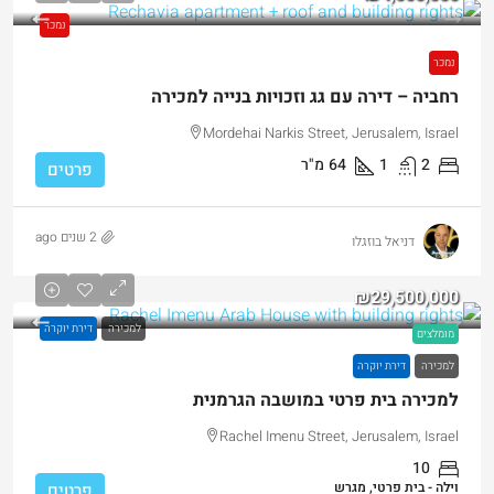
נמכר
נמכר
רחביה – דירה עם גג וזכויות בנייה למכירה
Mordehai Narkis Street, Jerusalem, Israel
2
1
64
מ"ר
פרטים
2 שנים ago
דניאל בוזגלו
₪29,500,000
למכירה
דירת יוקרה
מומלצים
למכירה
דירת יוקרה
למכירה בית פרטי במושבה הגרמנית
Rachel Imenu Street, Jerusalem, Israel
10
וילה - בית פרטי, מגרש
פרטים