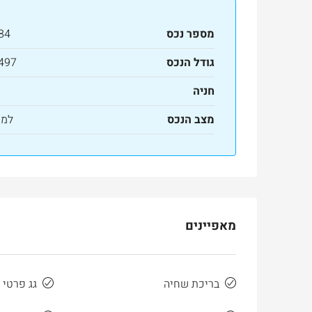
מספר נכס
84
גודל הנכס
497 מ"ר
חניה
מצב הנכס
למכ
מאפיינים
בריכת שחיה
גג פרטי