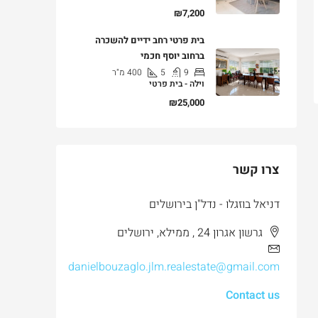
₪7,200
בית פרטי רחב ידיים להשכרה
ברחוב יוסף חכמי
9
5
400
מ"ר
וילה - בית פרטי
₪25,000
צרו קשר
דניאל בוזגלו - נדל"ן בירושלים
גרשון אגרון 24 , ממילא, ירושלים
danielbouzaglo.jlm.realestate@gmail.com
Contact us