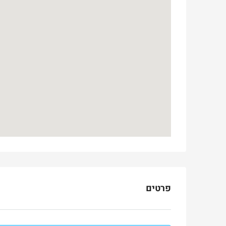
Ask for price
למכירה
בטלביה
otinsky Street, Jerusalem, Israel
פרטים
3
3
165
מ"ר
דירה