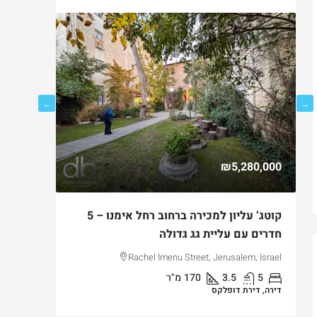
750,000
₪5,280,000
ם
קוטג’ עליון למכירה ברחוב רחל אימנו – 5
למכירה ד
חדרים עם עליית גג גדולה
בקטמון ה
lem, Israel
Rachel Imenu Street, Jerusalem, Israel
5
3.5
170
מ"ר
3
דירה, דירת דופלקס
דירה, דירת ג