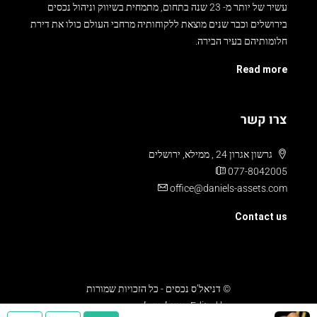
סוכנות “דניאלס נכסים”,מן הוותיקות בענף הנדל”ן ומאחוריה ניסיון
עשיר של יותר מ- 23 שנה בתחום, מתמחית בשיווק וניהול נכסים
בירושלים וכבר שנים מוצאת ללקוחותיה מרחבי העולם כולו את דירת
חלומותיהם בעיר הבירה.
Read more
צרו קשר
גרשון אגרון 24 , ממילא, ירושלים
077-8042005
office@daniels-assets.com
Contact us
© דניאל’ס נכסים - כל הזכויות שמורות