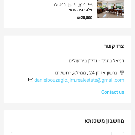
בית פרטי רחב ידיים להשכרה ברחוב יוסף חכמי
9
5
400
מ"ר
וילה - בית פרטי
₪25,000
צרו קשר
דניאל בוזגלו - נדל"ן בירושלים
גרשון אגרון 24 , ממילא, ירושלים
danielbouzaglo.jlm.realestate@gmail.com
Contact us
מחשבון משכנתא