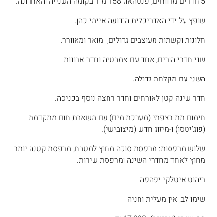
5 חדרים מרווחים, פנטהאוז 158 מ”ר בקומה השנייה והאחרונה.
שופץ על ידי האדריכלית הידועה איימי כהן.
חלונות וקשתות מעוצבים גדולים, מואר ומאוורר.
שני חדרי הורים, אחד עם אמבטיה וחדר ארונות
השני עם מקלחת גדולה.
חדר שינה קטן לאורחים וחדר רחצה נוסף בכניסה.
חימום תת רצפתי (מערכת מים) עם משאבת חום מתקדמת
(פוג’יטסו) ו-מיזוג חדש (מיצובישי).
שלוש מרפסות: מרפסת סוכה מחוץ למטבח, מרפסת קטנה יותר
מחוץ לאחד מחדרי השינה ומרפסת שירות.
ריהוט איטלקי יפהפה.
שימו לב, אין מעלית וחניה