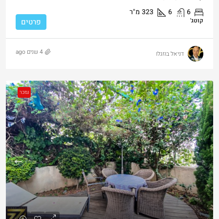
6
6
323
מ"ר
קוטג'
פרטים
4 שנים ago
דניאל בוזגלו
נמכר