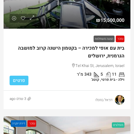
₪15,500,000
נמכר
הצעה משתלמת
בית עם אופי למכירה – בקטמון הישנה קרוב למושבה
הגרמנית, ירושלים
Tel Khai St, Jerusalem, Israel
11
5
343
מ"ר
וילה - בית פרטי, קוטג'
פרטים
3 שנים ago
דניאל בוזגלו
נמכר
דירת יוקרה
מומלצים