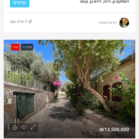
דופלקס גן, דירה, דירת גן, קוטג'
פרטים
3 שנים ago
דניאל בוזגלו
למכירה
נמכר
₪13,500,000