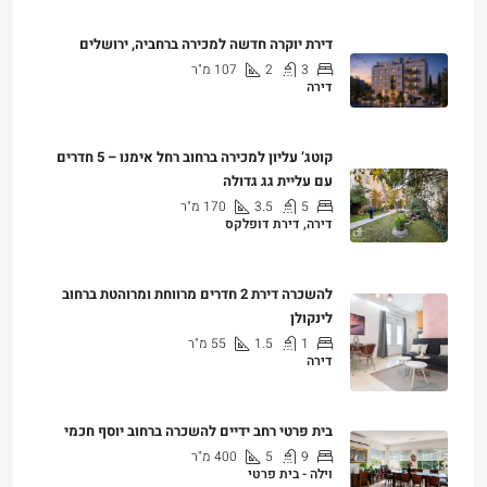
דירת יוקרה חדשה למכירה ברחביה, ירושלים
3
2
107
מ"ר
דירה
₪7,500,000
קוטג’ עליון למכירה ברחוב רחל אימנו – 5 חדרים
עם עליית גג גדולה
5
3.5
170
מ"ר
דירה, דירת דופלקס
₪5,280,000
להשכרה דירת 2 חדרים מרווחת ומרוהטת ברחוב
לינקולן
1
1.5
55
מ"ר
דירה
₪7,200
בית פרטי רחב ידיים להשכרה ברחוב יוסף חכמי
9
5
400
מ"ר
וילה - בית פרטי
₪25,000