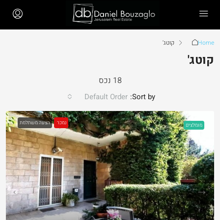
Home
קוטג'
קוטג'
18 נכס
Default Order
Sort by:
נמכר
הצעה משתלמת
מומלצים