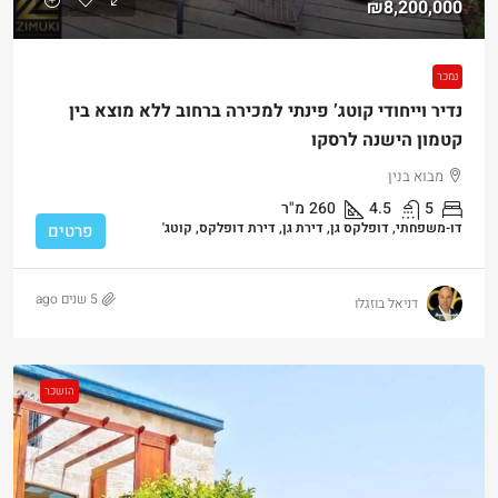
₪8,200,000
נמכר
נדיר וייחודי קוטג’ פינתי למכירה ברחוב ללא מוצא בין
קטמון הישנה לרסקו
מבוא בנין
5
4.5
260
מ"ר
דו-משפחתי, דופלקס גן, דירת גן, דירת דופלקס, קוטג'
פרטים
5 שנים ago
דניאל בוזגלו
הושכר