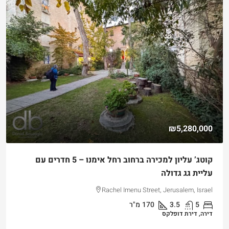
₪4,750,000
 חדרים עם
למכירה דירת גן שקטה ונגישה במלואה בקטמון הישנה
Hizkiyahu HaMelech Street, Jerusalem, Israel
3
3
101
מ"ר
דירה, דירת גן