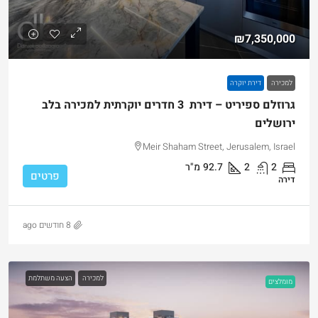
₪7,350,000
למכירה
דירת יוקרה
גרוזלם ספיריט – דירת 3 חדרים יוקרתית למכירה בלב
ירושלים
Meir Shaham Street, Jerusalem, Israel
2
2
92.7
מ"ר
פרטים
דירה
8 חודשים ago
למכירה
הצעה משתלמת
מומלצים