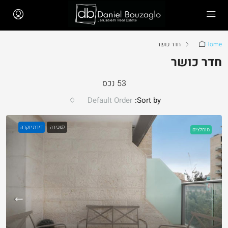
Home
חדר כושר
חדר כושר
53 נכס
Default Order
Sort by:
למכירה
דירת יוקרה
מומלצים