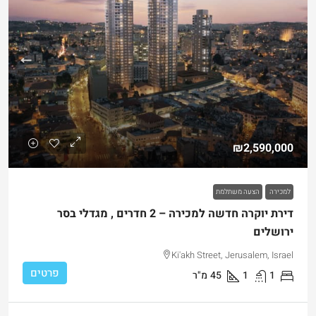
₪2,590,000
למכירה
הצעה משתלמת
דירת יוקרה חדשה למכירה – 2 חדרים , מגדלי בסר
ירושלים
Ki'akh Street, Jerusalem, Israel
פרטים
1
1
45
מ"ר