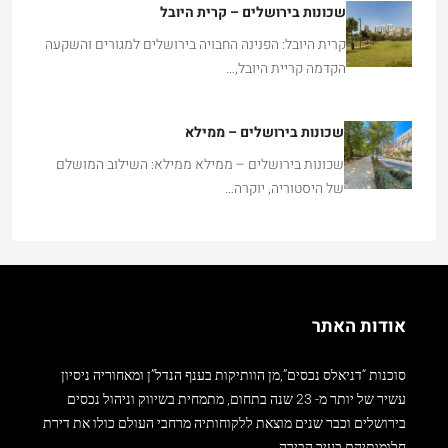
קרית היובל: הפנינה החבויה בירושלים למגורים והשקעה
הקדמה קריית היובל,…
שכונות בירושלים – ממילא
שכונות בירושלים – ממילא ממילא: השילוב המושלם
של היסטוריה, יוקרה…
אודות האתר
סוכנות “דניאלס נכסים”,מן הוותיקות בענף הנדל”ן ומאחוריה ניסיון
עשיר של יותר מ- 23 שנה בתחום, מתמחית בשיווק וניהול נכסים
בירושלים וכבר שנים מוצאת ללקוחותיה מרחבי העולם כולו את דירת
חלומותיהם בעיר הבירה.