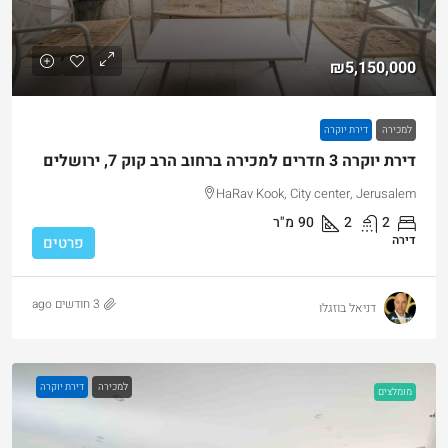
₪5,150,000
למכירה
דירת יוקרה
דירת יוקרה 3 חדרים למכירה ברחוב הרב קוק 7, ירושלים
HaRav Kook, City center, Jerusalem
2
2
90
מ"ר
דירה
פרטים
3 חודשים ago
דניאל בוזגלו
למכירה
דירת יוקרה
מומלצים