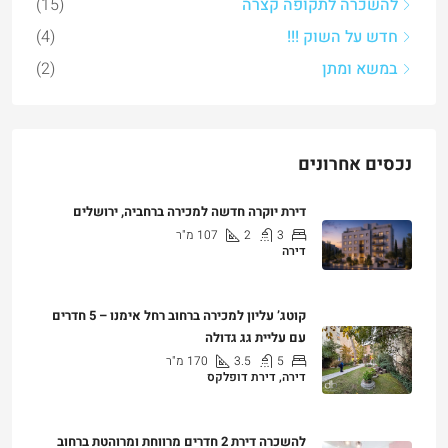
חדש על השוק !!!
(4)
במשא ומתן
(2)
נכסים אחרונים
דירת יוקרה חדשה למכירה ברחביה, ירושלים
3
2
107
מ"ר
דירה
₪7,500,000
קוטג’ עליון למכירה ברחוב רחל אימנו – 5 חדרים
עם עליית גג גדולה
5
3.5
170
מ"ר
דירה, דירת דופלקס
₪5,280,000
להשכרה דירת 2 חדרים מרווחת ומרוהטת ברחוב
לינקולן