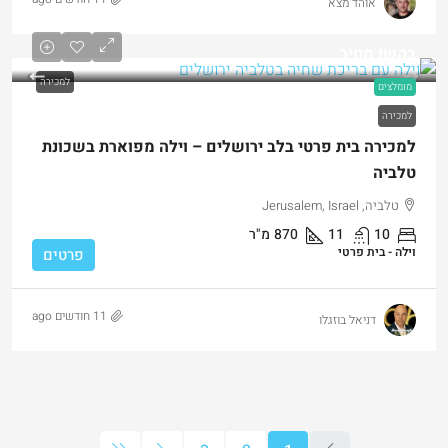
אוהד מצא
בקשו מחיר
למכירה
מומלצים
למכירה
למכירה בית פרטי בלב ירושלים – וילה מפוארת בשכונת
טלביה
טלביה, Jerusalem, Israel
10
11
870
מ"ר
וילה - בית פרטי
פרטים
11 חודשים ago
דניאל בוזגלו