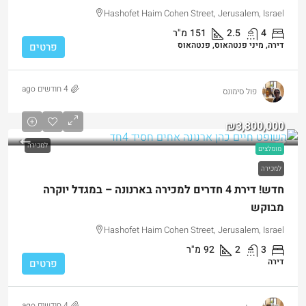
Hashofet Haim Cohen Street, Jerusalem, Israel
4
2.5
151
מ"ר
דירה, מיני פנטהאוס, פנטהאוס
פרטים
4 חודשים ago
פול סימונס
₪3,800,000
למכירה
מומלצים
למכירה
חדש! דירת 4 חדרים למכירה בארנונה – במגדל יוקרה
מבוקש
Hashofet Haim Cohen Street, Jerusalem, Israel
3
2
92
מ"ר
דירה
פרטים
4 חודשים ago