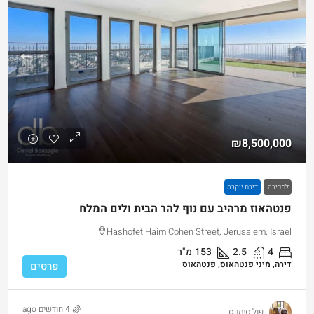
₪8,500,000
למכירה
דירת יוקרה
פנטהאוז מרהיב עם נוף להר הבית ולים המלח
Hashofet Haim Cohen Street, Jerusalem, Israel
4
2.5
153
מ"ר
דירה, מיני פנטהאוס, פנטהאוס
פרטים
4 חודשים ago
פול סימונס