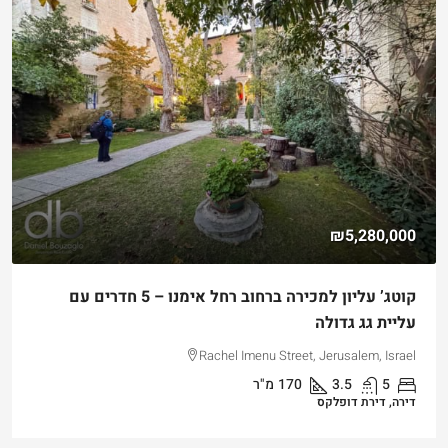
₪4,750,000
למכירה דירת גן שקטה ונגישה במלואה בקטמון הישנה
Hizkiyahu HaMelech Street, Jerusalem, Israel
3
3
101
מ"ר
דירה, דירת גן