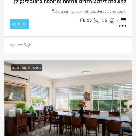
להשכרה דירת 2 חדרים מרווחת ומרוהטת ברחוב לינקולן
Abraham Lincoln Street, Jerusalem, Israel
1
1.5
55
מ"ר
פרטים
דירה
5 ימים ago
להשכרה לתקופה ארוכה