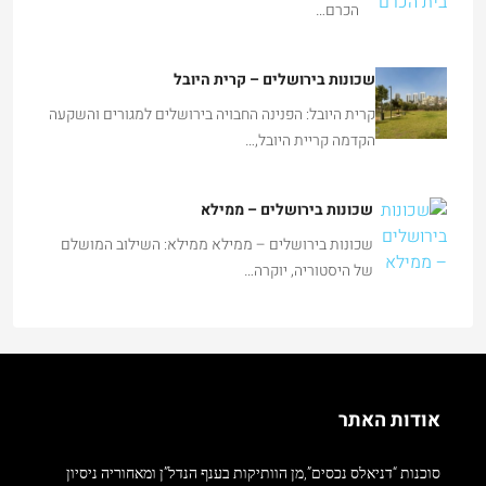
שכונות בירושלים – קרית היובל
קרית היובל: הפנינה החבויה בירושלים למגורים והשקעה
הקדמה קריית היובל,…
שכונות בירושלים – ממילא
שכונות בירושלים – ממילא ממילא: השילוב המושלם
של היסטוריה, יוקרה…
אודות האתר
סוכנות “דניאלס נכסים”,מן הוותיקות בענף הנדל”ן ומאחוריה ניסיון
עשיר של יותר מ- 23 שנה בתחום, מתמחית בשיווק וניהול נכסים