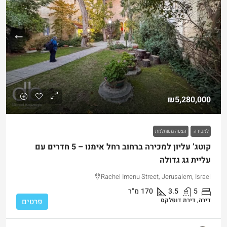
₪5,280,000
למכירה
הצעה משתלמת
קוטג’ עליון למכירה ברחוב רחל אימנו – 5 חדרים עם
עליית גג גדולה
Rachel Imenu Street, Jerusalem, Israel
5
3.5
170
מ"ר
דירה, דירת דופלקס
פרטים