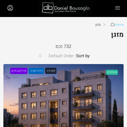
Home
מזגן
מזגן
732 נכס
Default Order
Sort by:
למכירה
דירת יוקרה
פרוייקט חדש
מומלצים