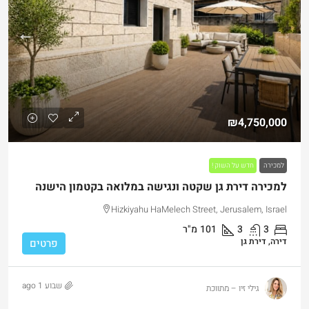
₪4,750,000
למכירה
חדש על השוק !
למכירה דירת גן שקטה ונגישה במלואה בקטמון הישנה
Hizkiyahu HaMelech Street, Jerusalem, Israel
3
3
101
מ"ר
דירה, דירת גן
פרטים
שבוע 1 ago
גילי זיו – מתווכת