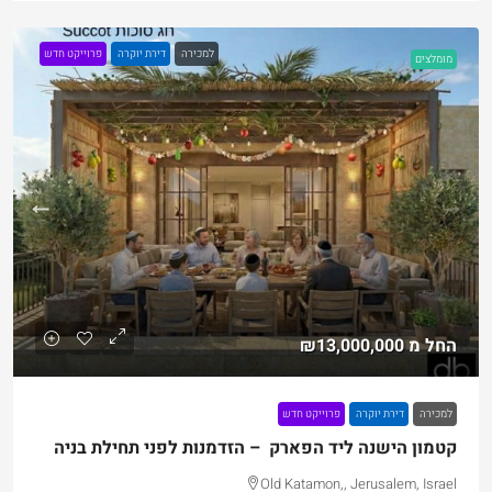
למכירה
דירת יוקרה
פרוייקט חדש
מומלצים
החל מ
₪13,000,000
למכירה
דירת יוקרה
פרוייקט חדש
קטמון הישנה ליד הפארק – הזדמנות לפני תחילת בניה
Old Katamon,, Jerusalem, Israel