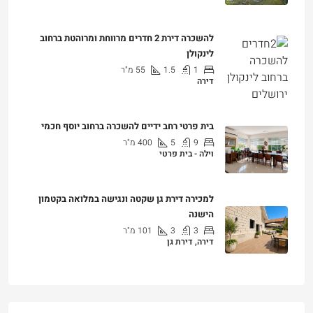
להשכרה דירת 2 חדרים מרווחת ומרוהטת ברחוב
לינקולן
1
1.5
55
מ"ר
דירה
₪7,200
בית פרטי רחב ידיים להשכרה ברחוב יוסף חכמי
9
5
400
מ"ר
וילה - בית פרטי
₪25,000
למכירה דירת גן שקטה ונגישה במלואה בקטמון
הישנה
3
3
101
מ"ר
דירה, דירת גן
₪4,750,000
מחשבון משכנתא