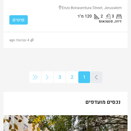
Enzo Bonaventura Street, Jerusalem
3
2
120
מ"ר
פרטים
דירה, פנטהאוס
4 שבועות ago
3
2
1
נכסים מועדפים