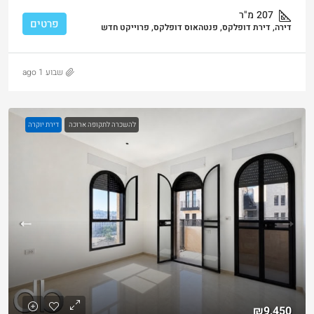
207
מ"ר
פרטים
דירה, דירת דופלקס, פנטהאוס דופלקס, פרוייקט חדש
שבוע 1 ago
להשכרה לתקופה ארוכה
דירת יוקרה
₪9,450