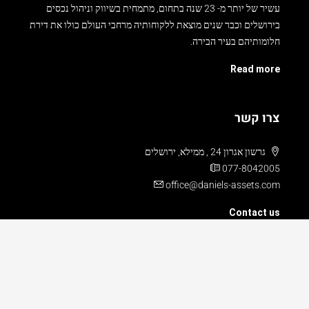
בירושלים וכבר שנים מוצאת ללקוחותיה מרחבי העולם כולו את דירת
חלומותיהם בעיר הבירה.
Read more
צרו קשר
גרשון אגרון 24 , ממילא, ירושלים
077-8042005
office@daniels-assets.com
Contact us
© דניאל’ס נכסים - כל הזכויות שמורות
Edited by
דניאל בוזגלו