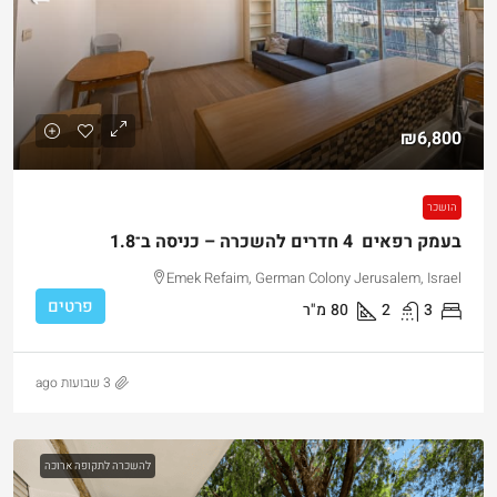
₪6,800
הושכר
בעמק רפאים 4 חדרים להשכרה – כניסה ב־1.8
Emek Refaim, German Colony Jerusalem, Israel
פרטים
3
2
80
מ"ר
3 שבועות ago
להשכרה לתקופה ארוכה