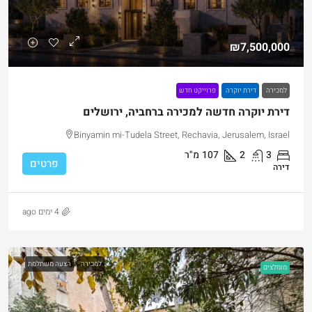
₪7,500,000
למכירה
דירת יוקרה
פרוייקט חדש
דירת יוקרה חדשה למכירה ברחביה, ירושלים
Binyamin mi-Tudela Street, Rechavia, Jerusalem, Israel
3
2
107
מ"ר
פרטים
דירה
4 ימים ago
למכירה
הצעה משתלמת
מומלצים