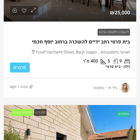
₪25,000
להשכרה לתקופה ארוכה
בית פרטי רחב ידיים להשכרה ברחוב יוסף חכמי
Yosef Hachami Street, Baiyt Vagan , Jerusalem, Israel
9
5
400
מ"ר
וילה - בית פרטי
פרטים
שבוע 1 ago
גילי זיו – מתווכת
למכירה
חדש על השוק !
מומלצים