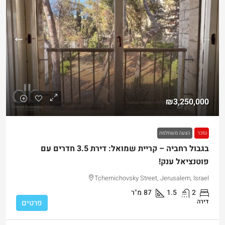
₪3,250,000
נמכר
הצעה משתלמת
בגבול רחביה – קריית שמואל: דירת 3.5 חדרים עם
פוטנציאל ענק!
Tchernichovsky Street, Jerusalem, Israel
2
1.5
87
מ"ר
דירה
פרטים