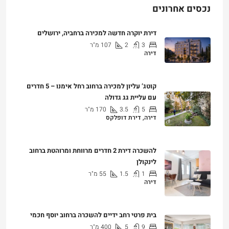
דירת יוקרה חדשה למכירה ברחביה, ירושלים
3
2
107
מ"ר
דירה
₪7,500,000
קוטג’ עליון למכירה ברחוב רחל אימנו – 5 חדרים
עם עליית גג גדולה
5
3.5
170
מ"ר
דירה, דירת דופלקס
₪5,280,000
להשכרה דירת 2 חדרים מרווחת ומרוהטת ברחוב
לינקולן
1
1.5
55
מ"ר
דירה
₪7,200
בית פרטי רחב ידיים להשכרה ברחוב יוסף חכמי
9
5
400
מ"ר
וילה - בית פרטי