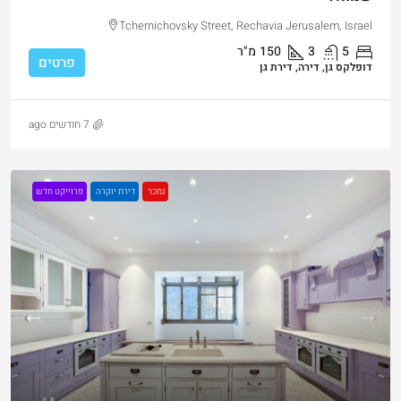
Tchernichovsky Street, Rechavia Jerusalem, Israel
5
3
150
מ"ר
פרטים
דופלקס גן, דירה, דירת גן
7 חודשים ago
נמכר
דירת יוקרה
פרוייקט חדש