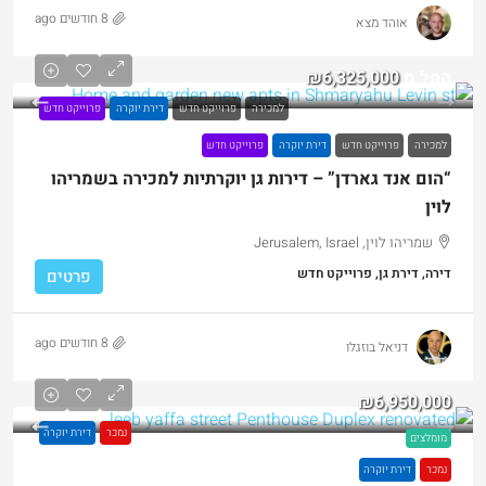
8 חודשים ago
אוהד מצא
החל מ
₪6,325,000
למכירה
פרוייקט חדש
דירת יוקרה
פרוייקט חדש
למכירה
פרוייקט חדש
דירת יוקרה
פרוייקט חדש
“הום אנד גארדן” – דירות גן יוקרתיות למכירה בשמריהו
לוין
שמריהו לוין, Jerusalem, Israel
דירה, דירת גן, פרוייקט חדש
פרטים
8 חודשים ago
דניאל בוזגלו
₪6,950,000
נמכר
דירת יוקרה
מומלצים
נמכר
דירת יוקרה