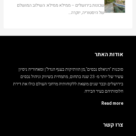
של היסטוריה, יוקרה…
אודות האתר
סוכנות “דניאלס נכסים”,מן הוותיקות בענף הנדל”ן ומאחוריה ניסיון
עשיר של יותר מ- 23 שנה בתחום, מתמחית בשיווק וניהול נכסים
בירושלים וכבר שנים מוצאת ללקוחותיה מרחבי העולם כולו את דירת
חלומותיהם בעיר הבירה.
Read more
צרו קשר
גרשון אגרון 24 , ממילא, ירושלים