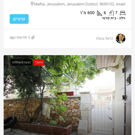
Malha, Jerusalem, Jerusalem District, 9695102, Israel
7
6
600
מ"ר
וילה - בית פרטי
פרטים
2 חודשים ago
דניאל בוזגלו
הושכר
הצעה משתלמת