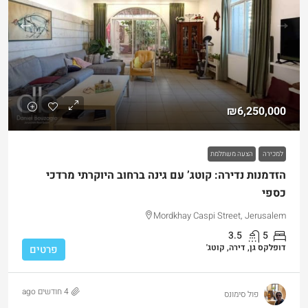
₪6,250,000
למכירה
הצעה משתלמת
הזדמנות נדירה: קוטג’ עם גינה ברחוב היוקרתי מרדכי
כספי
Mordkhay Caspi Street, Jerusalem
3.5
5
דופלקס גן, דירה, קוטג'
פרטים
4 חודשים ago
פול סימונס