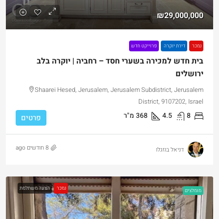
₪29,000,000
נמכר
דירת יוקרה
פרוייקט חדש
בית חדש למכירה בשערי חסד – רחביה | יוקרה בלב
ירושלים
Shaarei Hesed, Jerusalem, Jerusalem Subdistrict, Jerusalem
District, 9107202, Israel
8
4.5
368
מ"ר
פרטים
8 חודשים ago
דניאל בוזגלו
נמכר
הצעה משתלמת
מומלצים