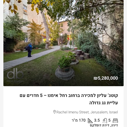
₪4,750,000
מנו – 5 חדרים עם
למכירה דירת גן שקטה ונגישה במלואה בקטמון היש
Hizkiyahu HaMelech Street, Jerusalem, Israel
3
3
101
מ"ר
דירה, דירת גן