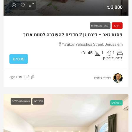
₪3,000
הושכר
הצעה משתלמת
פסגת זאב – דירת גן 2 חדרים להשכרה לטווח ארוך
Ya'akov Yehoshua Street, Jerusalem
1
1
45
מ"ר
דירה, דירת גן
פרטים
3 חודשים ago
דניאל בוזגלו
למכירה
הצעה משתלמת
מומלצים