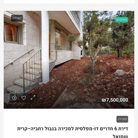
למכירה
מומלצים
₪7,500,000
למכירה
דירת 6 חדרים דו-מפלסית למכירה בגבול רחביה–קרית
שמואל