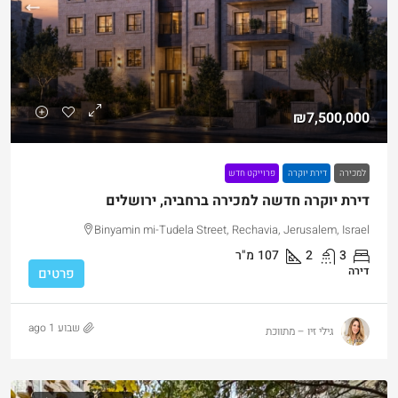
₪7,500,000
למכירה
דירת יוקרה
פרוייקט חדש
דירת יוקרה חדשה למכירה ברחביה, ירושלים
Binyamin mi-Tudela Street, Rechavia, Jerusalem, Israel
3
2
107
מ"ר
דירה
פרטים
שבוע 1 ago
גילי זיו – מתווכת