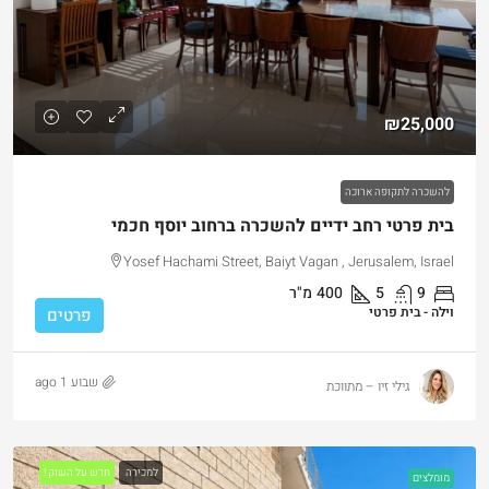
₪25,000
להשכרה לתקופה ארוכה
בית פרטי רחב ידיים להשכרה ברחוב יוסף חכמי
Yosef Hachami Street, Baiyt Vagan , Jerusalem, Israel
9
5
400
מ"ר
וילה - בית פרטי
פרטים
שבוע 1 ago
גילי זיו – מתווכת
למכירה
חדש על השוק !
מומלצים