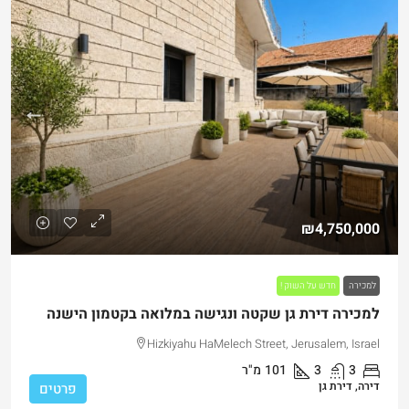
₪4,750,000
למכירה
חדש על השוק !
למכירה דירת גן שקטה ונגישה במלואה בקטמון הישנה
Hizkiyahu HaMelech Street, Jerusalem, Israel
3
3
101
מ"ר
דירה, דירת גן
פרטים