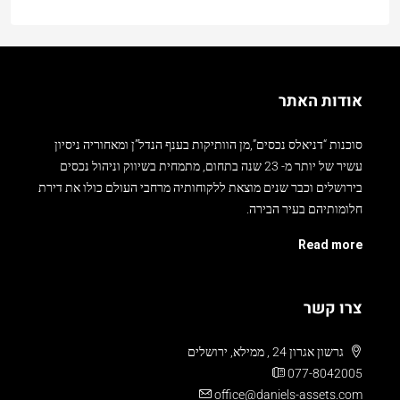
אודות האתר
סוכנות “דניאלס נכסים”,מן הוותיקות בענף הנדל”ן ומאחוריה ניסיון
עשיר של יותר מ- 23 שנה בתחום, מתמחית בשיווק וניהול נכסים
בירושלים וכבר שנים מוצאת ללקוחותיה מרחבי העולם כולו את דירת
חלומותיהם בעיר הבירה.
Read more
צרו קשר
גרשון אגרון 24 , ממילא, ירושלים
077-8042005
office@daniels-assets.com