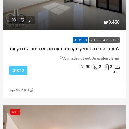
₪9,450
להשכרה לתקופה ארוכה
דירת יוקרה
להשכרה דירת בוטיק יוקרתית בשכונת אבו תור המבוקשת
Aminadav Street, Jerusalem, Israel
2
2
90
מ"ר
פרטים
דירה
3 שבועות ago
הושכר