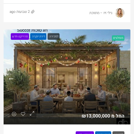
2 שבועות ago
גילי זיו – מתווכת
למכירה
דירת יוקרה
פרוייקט חדש
מומלצים
החל מ
₪13,000,000