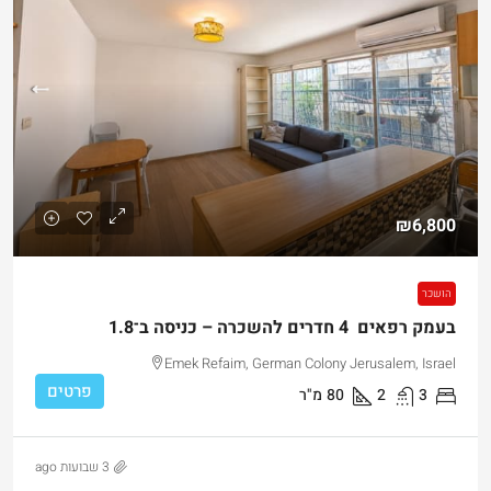
₪6,800
הושכר
בעמק רפאים 4 חדרים להשכרה – כניסה ב־1.8
Emek Refaim, German Colony Jerusalem, Israel
פרטים
3
2
80
מ"ר
3 שבועות ago