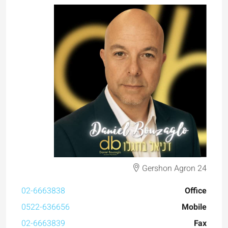
Gershon Agron 24
02-6663838
Office
0522-636656
Mobile
02-6663839
Fax