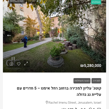
למכירה
הצעה משתלמת
מומלצים
₪5,280,000
למכירה
הצעה משתלמת
קוטג’ עליון למכירה ברחוב רחל אימנו – 5 חדרים עם
עליית גג גדולה
Rachel Imenu Street, Jerusalem, Israel