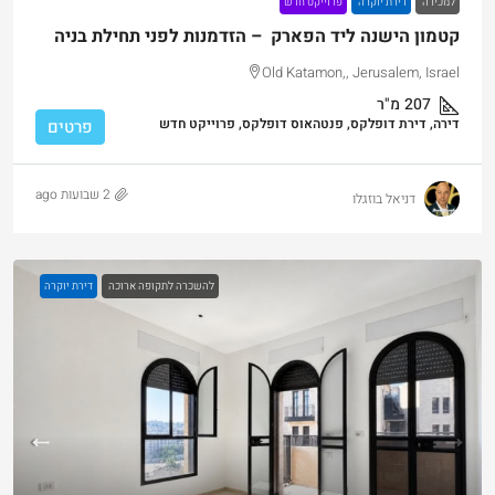
למכירה
דירת יוקרה
פרוייקט חדש
קטמון הישנה ליד הפארק – הזדמנות לפני תחילת בניה
Old Katamon,, Jerusalem, Israel
207
מ"ר
דירה, דירת דופלקס, פנטהאוס דופלקס, פרוייקט חדש
פרטים
2 שבועות ago
דניאל בוזגלו
להשכרה לתקופה ארוכה
דירת יוקרה