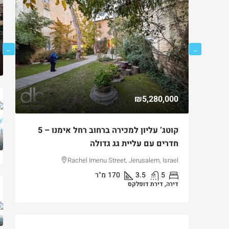
00
₪5,280,000
ירושלים
קוטג’ עליון למכירה ברחוב רחל אימנו – 5
למ
חדרים עם עליית גג גדולה
בק
Binyam
el
Rachel Imenu Street, Jerusalem, Israel
5
3.5
170
מ"ר
דירה, דירת דופלקס
די