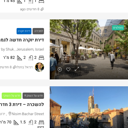
1
1
45
מ"ר
8 חודשים ago
מומלצים
למכירה
דירת יוקרה
r by Shuk , Jerusalem, Israel
2
2
82
מ"ר
דניאל בוזגלו
8 חודשים ago
חדש על השוק !!!
חדש על השוק !
להשכרה – דירת 3 חדרים משופצת בלב נחלאות
Nisim Bachar Street, ירושלים, Israel
2
1.5
70
מ"ר
דירה