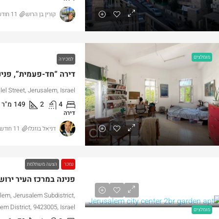
קורין בן הרוש
11 חודשים ago
מומלצים
למכירה
lel Street, Jerusalem, Israel
4
2
149
מ"ר
דירה
דניאל בוזגלו
11 חודשים ago
נמכר
הצעה משתלמת
lem, Jerusalem Subdistrict,
em District, 9423005, Israel
מומלצים