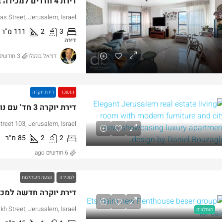
as Street, Jerusalem, Israel
3
2
111
מ"ר
דירה
דניאל בוזגלו
3 חודשים ago
הושכר
דירת יוקרה
₪4,750,0
החל מ
3,000,000
treet 103, Jerusalem, Israel
כירה דירת גן שקטה ונגישה במלואה
קטמון הישנה ליד 
2
2
85
מ"ר
טמון הישנה
תחילת בניה
6 חודשים ago
n,, Jerusalem, Israel
Hizkiyahu HaMelech Street, Jerusalem, Isra
3
3
101
מ"ר
207
מ"ר
למכירה
הצעה משתלמת
רה, דירת גן
דירה, דירת דופלקס, פנ
akh Street, Jerusalem, Israel
מומלצים