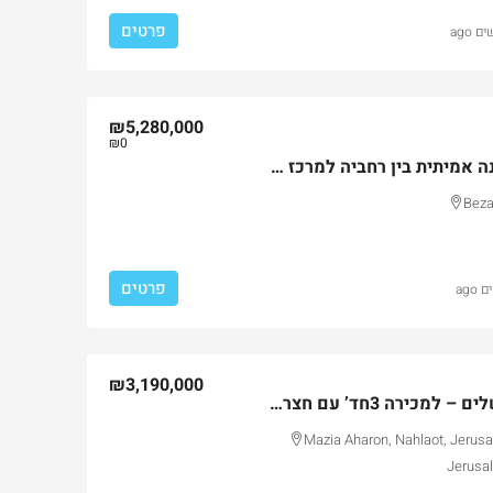
פרטים
₪5,280,000
₪0
דירה “חד-פעמית”, פנינה אמיתית בין רחביה למרכז העיר
Beza
פרטים
₪3,190,000
פנינה במרכז העיר ירושלים – למכירה 3חד’ עם חצר משופצת
Mazia Aharon, Nahlaot, Jerusa
Jerusal