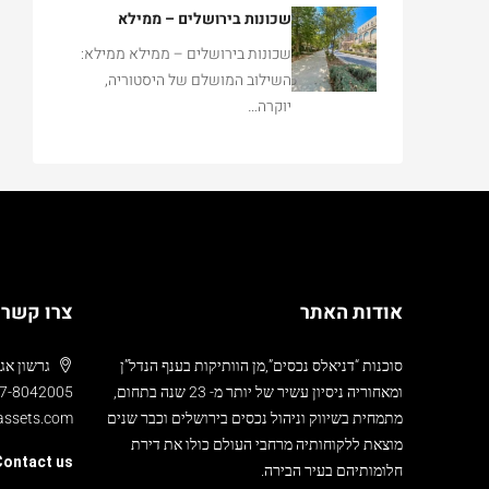
שכונות בירושלים – ממילא
שכונות בירושלים – ממילא ממילא:
השילוב המושלם של היסטוריה,
יוקרה…
אודות האתר
צרו קשר
סוכנות “דניאלס נכסים”,מן הוותיקות בענף הנדל”ן
גרשון אגרון 24 , ממילא,
ומאחוריה ניסיון עשיר של יותר מ- 23 שנה בתחום,
7-8042005
מתמחית בשיווק וניהול נכסים בירושלים וכבר שנים
-assets.com
מוצאת ללקוחותיה מרחבי העולם כולו את דירת
ontact us
חלומותיהם בעיר הבירה.