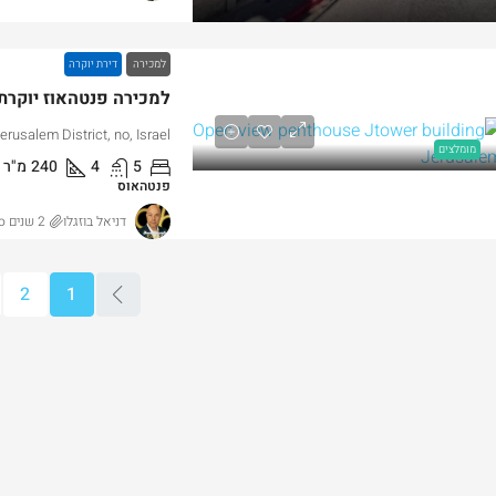
למכירה
דירת יוקרה
erusalem District, no, Israel
מומלצים
5
4
240
מ"ר
פנטהאוס
דניאל בוזגלו
2 שנים ago
2
1