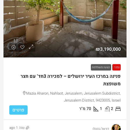
₪3,190,000
נמכר
הצעה משתלמת
פנינה במרכז העיר ירושלים – למכירה 3חד’ עם חצר
משופצת
Mazia Aharon, Nahlaot, Jerusalem, Jerusalem Subdistrict,
Jerusalem District, 9423005, Israel
2
1
70
מ"ר
פרטים
שנה 1 ago
דניאל בוזגלו