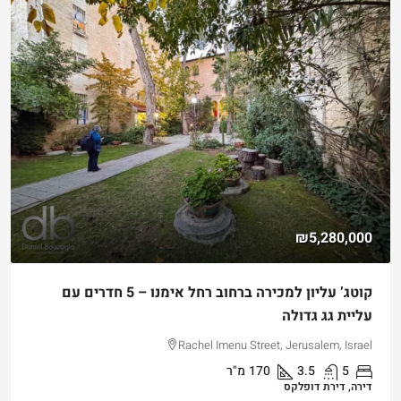
₪4,750,000
למכירה דירת גן שקטה ונגישה במלואה בקטמון הישנה
Hizkiyahu HaMelech Street, Jerusalem, Israel
3
3
101
מ"ר
דירה, דירת גן