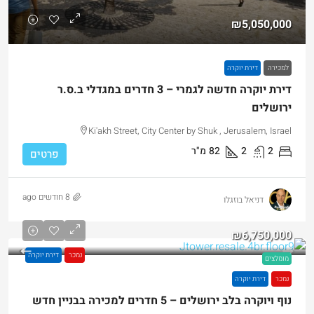
₪5,050,000
למכירה
דירת יוקרה
דירת יוקרה חדשה לגמרי – 3 חדרים במגדלי ב.ס.ר
ירושלים
Ki'akh Street, City Center by Shuk , Jerusalem, Israel
2
2
82
מ"ר
פרטים
8 חודשים ago
דניאל בוזגלו
₪6,750,000
נמכר
דירת יוקרה
מומלצים
נמכר
דירת יוקרה
נוף ויוקרה בלב ירושלים – 5 חדרים למכירה בבניין חדש