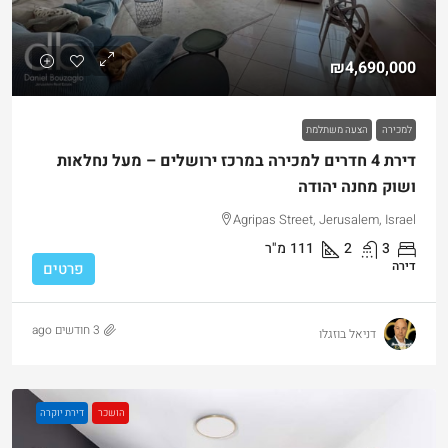
₪4,690,000
למכירה
הצעה משתלמת
דירת 4 חדרים למכירה במרכז ירושלים – מעל נחלאות
ושוק מחנה יהודה
Agripas Street, Jerusalem, Israel
3
2
111
מ"ר
דירה
פרטים
3 חודשים ago
דניאל בוזגלו
הושכר
דירת יוקרה