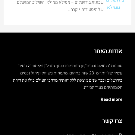
של היסטוריה, יוקרה…
אודות האתר
סוכנות “דניאלס נכסים”,מן הוותיקות בענף הנדל”ן ומאחוריה ניסיון
עשיר של יותר מ- 23 שנה בתחום, מתמחית בשיווק וניהול נכסים
בירושלים וכבר שנים מוצאת ללקוחותיה מרחבי העולם כולו את דירת
חלומותיהם בעיר הבירה.
Read more
צרו קשר
גרשון אגרון 24 , ממילא, ירושלים