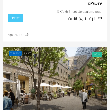
ירושלים
Ki'akh Street, Jerusalem, Israel
פרטים
1
1
45
מ"ר
8 חודשים ago
למכירה
דירת יוקרה
מומלצים