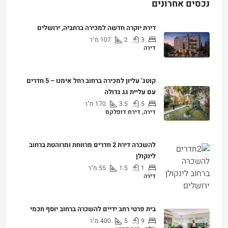
דירת יוקרה חדשה למכירה ברחביה, ירושלים
3
2
107
מ"ר
דירה
₪7,500,000
קוטג’ עליון למכירה ברחוב רחל אימנו – 5 חדרים
עם עליית גג גדולה
5
3.5
170
מ"ר
דירה, דירת דופלקס
₪5,280,000
להשכרה דירת 2 חדרים מרווחת ומרוהטת ברחוב
לינקולן
1
1.5
55
מ"ר
דירה
₪7,200
בית פרטי רחב ידיים להשכרה ברחוב יוסף חכמי
9
5
400
מ"ר
וילה - בית פרטי