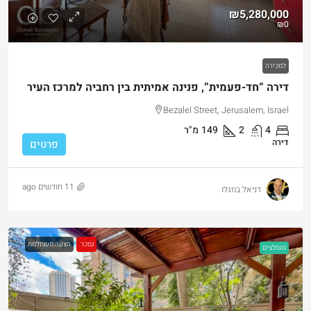
₪5,280,000
₪0
למכירה
דירה “חד-פעמית”, פנינה אמיתית בין רחביה למרכז העיר
Bezalel Street, Jerusalem, Israel
4
2
149
מ"ר
דירה
פרטים
11 חודשים ago
דניאל בוזגלו
נמכר
הצעה משתלמת
מומלצים