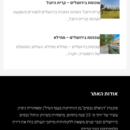
שכונות בירושלים – קרית היובל
קרית היובל: הפנינה החבויה בירושלים למגורים והשקעה
הקדמה קריית היובל,…
שכונות בירושלים – ממילא
שכונות בירושלים – ממילא ממילא: השילוב המושלם
של היסטוריה, יוקרה…
אודות האתר
סוכנות “דניאלס נכסים”,מן הוותיקות בענף הנדל”ן ומאחוריה ניסיון
עשיר של יותר מ- 23 שנה בתחום, מתמחית בשיווק וניהול נכסים
בירושלים וכבר שנים מוצאת ללקוחותיה מרחבי העולם כולו את דירת
חלומותיהם בעיר הבירה.