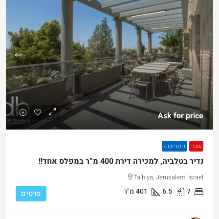
Ask for price
נמכר
דירת יוקרה
נדיר בטלביה, למכירה דירת 400 מ”ר במפלס אחד!!
Talbiya, Jerusalem, Israel
7
6.5
401
מ"ר
פרטים