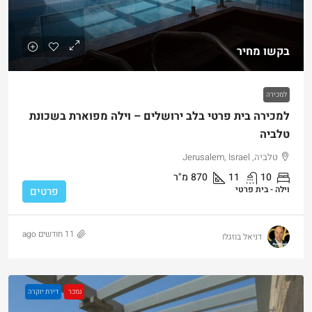
בקשו מחיר
למכירה
למכירה בית פרטי בלב ירושלים – וילה מפוארת בשכונת
טלביה
טלביה, Jerusalem, Israel
10
11
870
מ"ר
וילה - בית פרטי
פרטים
11 חודשים ago
דניאל בוזגלו
נמכר
דירת יוקרה