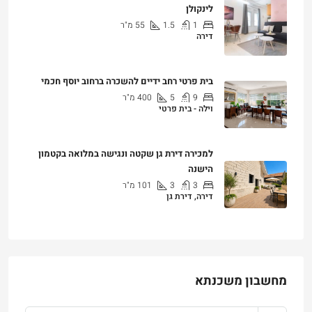
לינקולן
1
1.5
55
מ"ר
דירה
₪7,200
בית פרטי רחב ידיים להשכרה ברחוב יוסף חכמי
9
5
400
מ"ר
וילה - בית פרטי
₪25,000
למכירה דירת גן שקטה ונגישה במלואה בקטמון
הישנה
3
3
101
מ"ר
דירה, דירת גן
₪4,750,000
מחשבון משכנתא