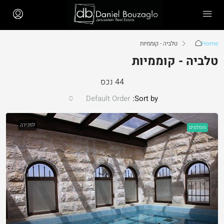
Home
טלביה - קוממיות
טלביה - קוממיות
44 נכס
Default Order
Sort by:
למכירה
מומלצים