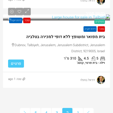
דניאל בוזגלו
בקשו מחיר
נמכר
דירת יוקרה
מומלצים
נמכר
דירת יוקרה
בית מפואר ומשופץ ללא דופי למכירה בטלביה
Dubnov, Talbiyeh, Jerusalem, Jerusalem Subdistrict, Jerusalem
District, 9219005, Israel
5
4.5
310
מ"ר
וילה - בית פרטי, קוטג'
פרטים
שנה 1 ago
דניאל בוזגלו