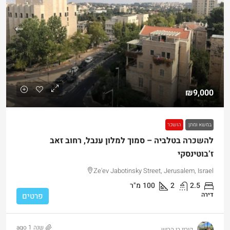
₪9,000
במשא ומתן
הושכר
להשכרה בטלביה – סמוך למלון ענבל, רחוב זאב
ז’בוטינסקי
Ze'ev Jabotinsky Street, Jerusalem, Israel
2.5
2
100
מ"ר
דירה
פרטים
שנה 1 ago
קורין בן הרוש