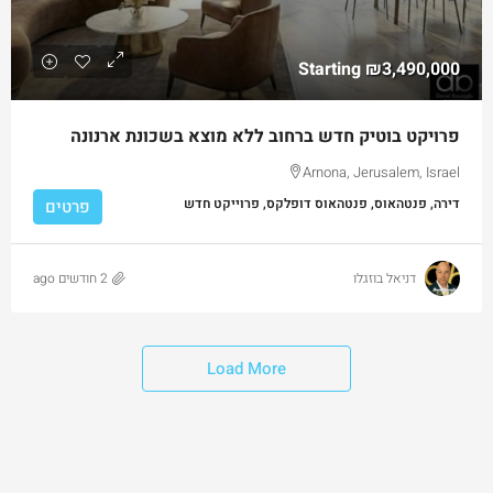
Starting
₪3,490,000
פרויקט בוטיק חדש ברחוב ללא מוצא בשכונת ארנונה
Arnona, Jerusalem, Israel
דירה, פנטהאוס, פנטהאוס דופלקס, פרוייקט חדש
פרטים
דניאל בוזגלו
2 חודשים ago
Load More