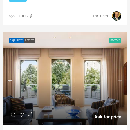
דניאל בוזגלו
2 שבועות ago
מומלצים
למכירה
דירת יוקרה
Ask for price