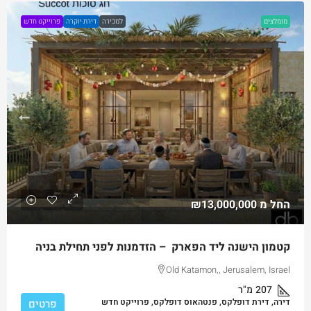
מומלצים
למכירה
דירת יוקרה
פרוייקט חדש
החל מ
₪13,000,000
קטמון הישנה ליד הפארק – הזדמנות לפני תחילת בניה
Old Katamon,, Jerusalem, Israel
207
מ"ר
דירה, דירת דופלקס, פנטהאוס דופלקס, פרוייקט חדש
פרטים