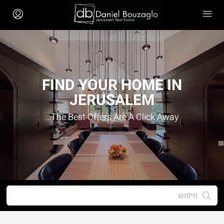
FIND YOUR HOME IN
JERUSALEM
The Best Offers Are A Click Away...