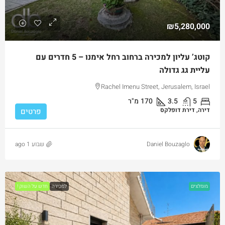
₪5,280,000
קוטג’ עליון למכירה ברחוב רחל אימנו – 5 חדרים עם
עליית גג גדולה
Rachel Imenu Street, Jerusalem, Israel
5
3.5
170
מ"ר
דירה, דירת דופלקס
פרטים
Daniel Bouzaglo
שבוע 1 ago
מומלצים
למכירה
חדש על השוק !