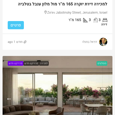
למכירה דירת יוקרה 165 מ”ר מול מלון ענבל בטלביה
Ze'ev Jabotinsky Street, Jerusalem, Israel
3
3
165
מ"ר
דירה
פרטים
דניאל בוזגלו
חודש 1 ago
מומלצים
למכירה
פרוייקט חדש
פרוייקט חדש