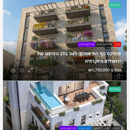
מומלצים
נמכר
פרוייקט חדש
פרוייקט חדש
פרויקט נוף התיאטרון: לגור בלב הפועם של
ירושלים היוקרתית
החל מ
₪1,750,000
מומלצים
למכירה
פרוייקט חדש
דירת יוקרה
פרוייקט חדש