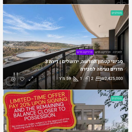
מומלצים
למכירה
פרוייקט חדש
פרוייקט חדש
סביוני קטמון החדשה, ירושלים | דירת 3
חדרים נעימה למכירה
₪2,425,000
2
1
59
מ"ר
מומלצים