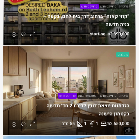
למכירה
פרוייקט חדש
פרוייקט חדש
“קוזי קאזה” ברחוב דרך בית לחם, בקעה –
בניה חדשה
starting
₪3,390,000
מומלצים
למכירה
פרוייקט חדש
הצעה משתלמת
פרוייקט חדש
הזדמנות יוצאת דופן לדירת 2 חד’ חדשה
בקטמון הישנה
₪2,650,000
1
1
55
מ"ר