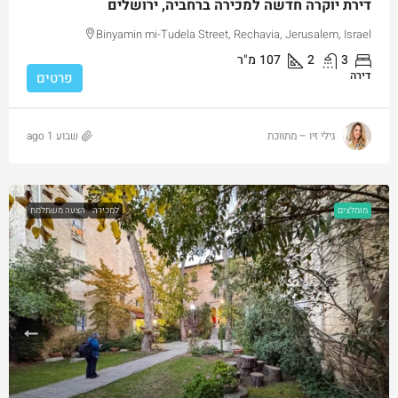
דירת יוקרה חדשה למכירה ברחביה, ירושלים
Binyamin mi-Tudela Street, Rechavia, Jerusalem, Israel
3
2
107
מ"ר
דירה
פרטים
גילי זיו – מתווכת
שבוע 1 ago
מומלצים
למכירה
הצעה משתלמת