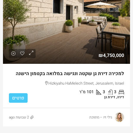
₪4,750,000
למכירה דירת גן שקטה ונגישה במלואה בקטמון הישנה
Hizkiyahu HaMelech Street, Jerusalem, Israel
3
3
101
מ"ר
דירה, דירת גן
פרטים
גילי זיו – מתווכת
2 שבועות ago