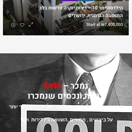
הילדסהיימר 10 – דירות יוקרה חדשות בלב
המושבה הגרמנית, ירושלים
Start at
₪7,400,000
נמכר –
Sold
דירות ונכסים שנמכרו
מבחר נכסים שנמכרו או הושכרו , כאן תוכלו ללמוד יותר
על ביצועים , מחירים
,השוואה בין דירות ועוד