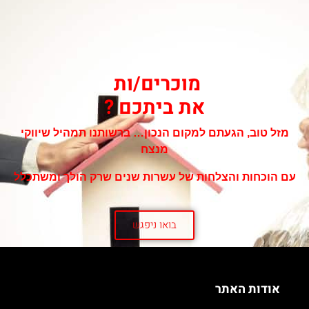
מוכרים/ות
את ביתכם ?
מזל טוב, הגעתם למקום הנכון… ברשותנו תמהיל שיווקי
מנצח
עם הוכחות והצלחות של עשרות שנים שרק הולך ומשתכלל
בואו ניפגש
אודות האתר