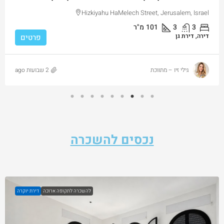
Hizkiyahu HaMelech Street, Jerusalem, Israel
3
3
101
מ"ר
דירה, דירת גן
פרטים
גילי זיו – מתווכת
2 שבועות ago
נכסים להשכרה
להשכרה לתקופה ארוכה
דירת יוקרה