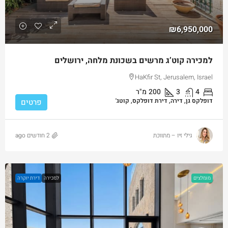
₪6,950,000
למכירה קוט’ג מרשים בשכונת מלחה, ירושלים
HaKfir St, Jerusalem, Israel
4
3
200
מ"ר
דופלקס גן, דירה, דירת דופלקס, קוטג'
פרטים
גילי זיו – מתווכת
2 חודשים ago
מומלצים
למכירה
דירת יוקרה