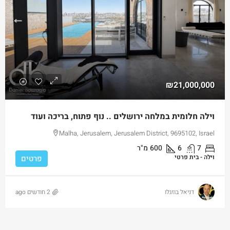
₪21,000,000
וילה חלומית במלחה ירושלים .. נוף פתוח, בריכה ועוד
Malha, Jerusalem, Jerusalem District, 9695102, Israel
7
6
600
מ"ר
וילה - בית פרטי
פרטים
דניאל בוזגלו
2 חודשים ago