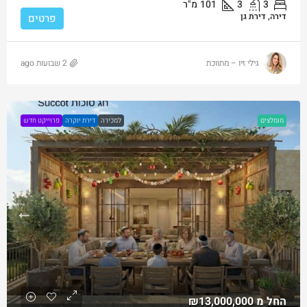
3
3
101
מ"ר
דירה, דירת גן
פרטים
גילי זיו – מתווכת
2 שבועות ago
מומלצים
למכירה
דירת יוקרה
פרוייקט חדש
החל מ
₪13,000,000