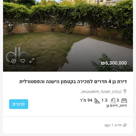
₪6,300,000
דירת גן 4 חדרים למכירה בקטמון הישנה והפסטורלית
קטמון, Jerusalem, Israel
3
1.5
94
מ"ר
פרטים
דירה, דירת גן
חודש 1 ago