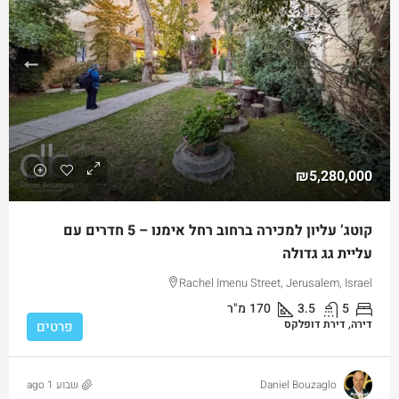
₪5,280,000
קוטג’ עליון למכירה ברחוב רחל אימנו – 5 חדרים עם
עליית גג גדולה
Rachel Imenu Street, Jerusalem, Israel
5
3.5
170
מ"ר
דירה, דירת דופלקס
פרטים
Daniel Bouzaglo
שבוע 1 ago