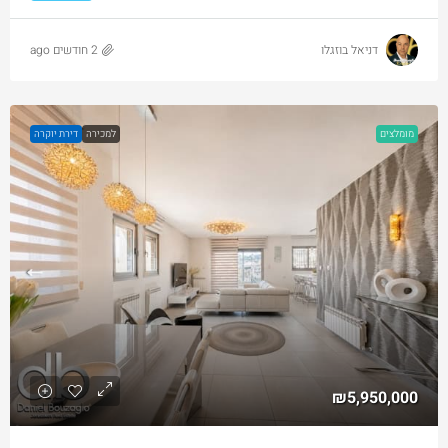
דניאל בוזגלו
2 חודשים ago
מומלצים
למכירה
דירת יוקרה
₪5,950,000