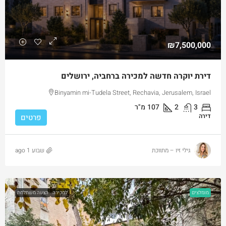
₪7,500,000
דירת יוקרה חדשה למכירה ברחביה, ירושלים
Binyamin mi-Tudela Street, Rechavia, Jerusalem, Israel
3
2
107
מ"ר
דירה
פרטים
גילי זיו – מתווכת
שבוע 1 ago
מומלצים
למכירה
הצעה משתלמת