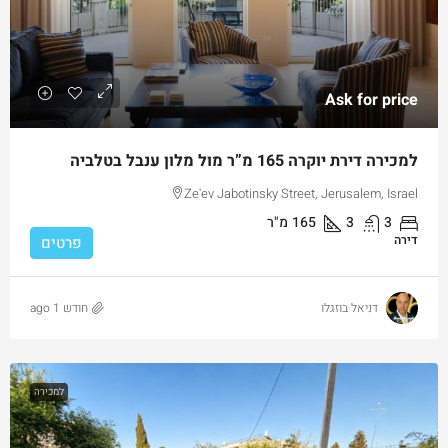
Ask for price
למכירה דירת יוקרה 165 מ”ר מול מלון ענבל בטלביה
Ze'ev Jabotinsky Street, Jerusalem, Israel
3
3
165
מ"ר
דירה
פרטים
דניאל בוזגלו
חודש 1 ago
למכירה