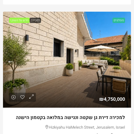
מומלצים
למכירה
חדש על השוק !
₪4,750,000
למכירה דירת גן שקטה ונגישה במלואה בקטמון הישנה
Hizkiyahu HaMelech Street, Jerusalem, Israel