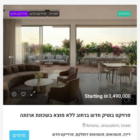
מומלצים
למכירה
פרוייקט חדש
פרוייקט חדש
Starting
₪3,490,000
פרויקט בוטיק חדש ברחוב ללא מוצא בשכונת ארנונה
Arnona, Jerusalem, Israel
דירה, פנטהאוס, פנטהאוס דופלקס, פרוייקט חדש
פרטים