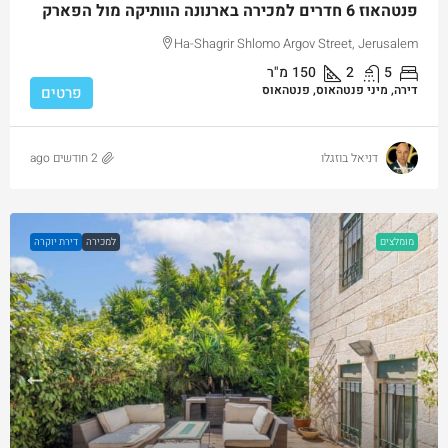
פנטהאוז 6 חדרים למכירה בארנונה הוותיקה מול הפארק
Ha-Shagrir Shlomo Argov Street, Jerusalem
5
2
150
מ"ר
דירה, מיני פנטהאוס, פנטהאוס
פרטים
דניאל בוזגלו
2 חודשים ago
מומלצים
למכירה
דירת יוקרה