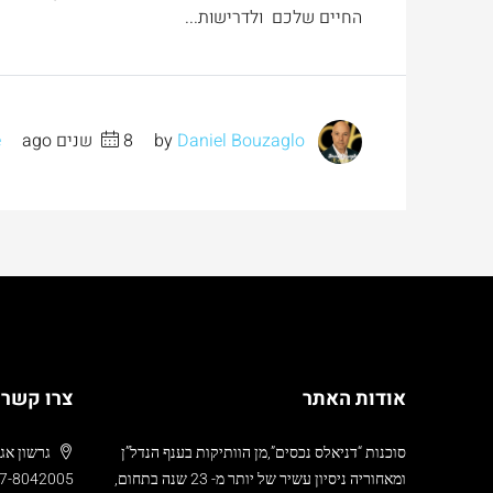
החיים שלכם ולדרישות...
by
Daniel Bouzaglo
8 שנים ago
e
אודות האתר
צרו קשר
סוכנות “דניאלס נכסים”,מן הוותיקות בענף הנדל”ן
גרשון אגרון 24 , ממילא,
ומאחוריה ניסיון עשיר של יותר מ- 23 שנה בתחום,
7-8042005