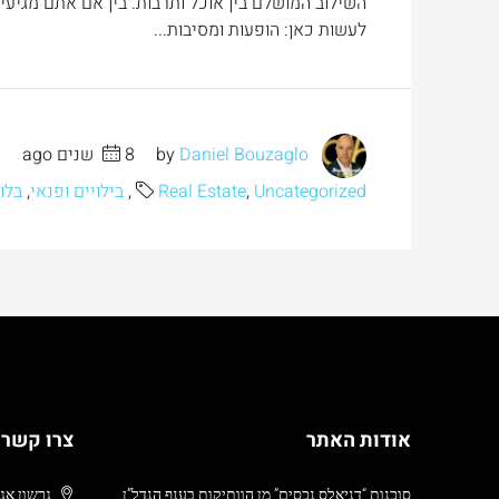
השילוב המושלם בין אוכל ותרבות. בין אם אתם מגיע
לעשות כאן: הופעות ומסיבות...
by
Daniel Bouzaglo
8 שנים ago
Uncategorized
,
Real Estate
,
בילויים ופנאי
,
בלוג
אודות האתר
צרו קשר
סוכנות “דניאלס נכסים”,מן הוותיקות בענף הנדל”ן
גרשון אגרון 24 , ממילא,