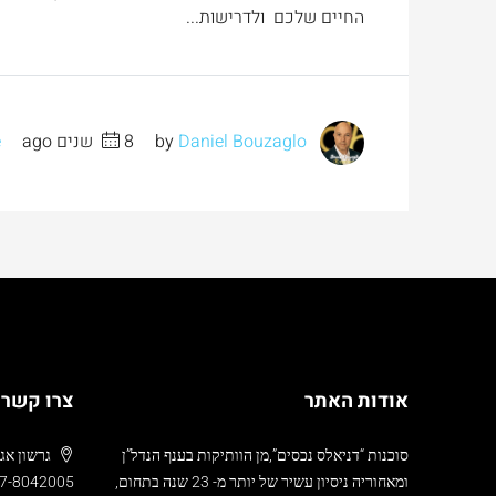
החיים שלכם ולדרישות...
by
Daniel Bouzaglo
8 שנים ago
e
אודות האתר
צרו קשר
סוכנות “דניאלס נכסים”,מן הוותיקות בענף הנדל”ן
גרשון אגרון 24 , ממילא,
ומאחוריה ניסיון עשיר של יותר מ- 23 שנה בתחום,
7-8042005