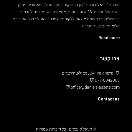
סוכנות “דניאלס נכסים”,מן הוותיקות בענף הנדל”ן ומאחוריה ניסיון
עשיר של יותר מ- 23 שנה בתחום, מתמחית בשיווק וניהול נכסים
בירושלים וכבר שנים מוצאת ללקוחותיה מרחבי העולם כולו את דירת
חלומותיהם בעיר הבירה.
Read more
צרו קשר
גרשון אגרון 24 , ממילא, ירושלים
077-8042005
office@daniels-assets.com
Contact us
© דניאל’ס נכסים - כל הזכויות שמורות