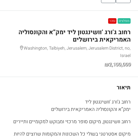
מומלצים
נמכר
רחוב ג’ורג ‘וושינגטון ליד ימק”א והקונסוליה
האמריקאית בירושלים
Washington, Talbiyeh, Jerusalem, Jerusalem District, no,
Israel
₪2,100,000
תיאור
רחוב ג’ורג ‘וושינגטון ליד
ימק”א והקונסוליה האמריקאית בירושלים
רחוב וושינגטון, מיקום סופר מרכזי ומבוקש למקומיים ותיירים
מיקום אסטרטגי בשולי כל השכונות והמקומות שרוצים להיות