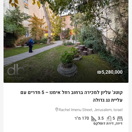
₪5,280,000
קוטג’ עליון למכירה ברחוב רחל אימנו – 5 חדרים עם
עליית גג גדולה
Rachel Imenu Street, Jerusalem, Israel
5
3.5
170
מ"ר
דירה, דירת דופלקס