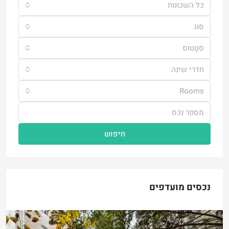
כל השכונות
סוּג
סטָטוּס
חדרי שינה
Rooms
חיפוש
נכסים מועדפים