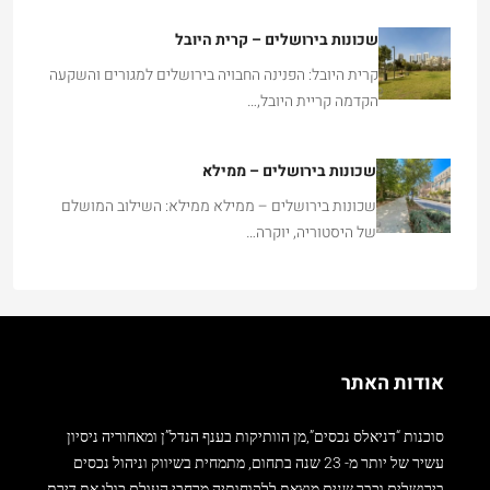
שכונות בירושלים – קרית היובל
קרית היובל: הפנינה החבויה בירושלים למגורים והשקעה
הקדמה קריית היובל,…
שכונות בירושלים – ממילא
שכונות בירושלים – ממילא ממילא: השילוב המושלם
של היסטוריה, יוקרה…
אודות האתר
סוכנות “דניאלס נכסים”,מן הוותיקות בענף הנדל”ן ומאחוריה ניסיון
עשיר של יותר מ- 23 שנה בתחום, מתמחית בשיווק וניהול נכסים
בירושלים וכבר שנים מוצאת ללקוחותיה מרחבי העולם כולו את דירת