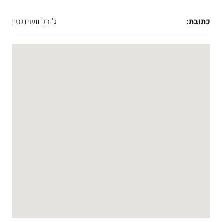
כתובת:
ג'ורג' וושינגטון