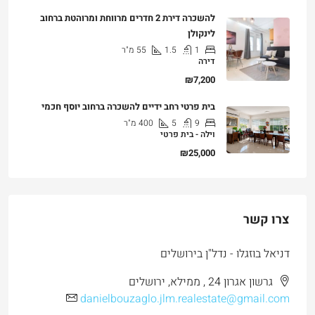
להשכרה דירת 2 חדרים מרווחת ומרוהטת ברחוב
לינקולן
1
1.5
55
מ"ר
דירה
₪7,200
בית פרטי רחב ידיים להשכרה ברחוב יוסף חכמי
9
5
400
מ"ר
וילה - בית פרטי
₪25,000
צרו קשר
דניאל בוזגלו - נדל"ן בירושלים
גרשון אגרון 24 , ממילא, ירושלים
danielbouzaglo.jlm.realestate@gmail.com