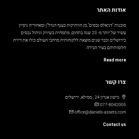
אודות האתר
סוכנות “דניאלס נכסים”,מן הוותיקות בענף הנדל”ן ומאחוריה ניסיון
עשיר של יותר מ- 23 שנה בתחום, מתמחית בשיווק וניהול נכסים
בירושלים וכבר שנים מוצאת ללקוחותיה מרחבי העולם כולו את דירת
חלומותיהם בעיר הבירה.
Read more
צרו קשר
גרשון אגרון 24 , ממילא, ירושלים
077-8042005
office@daniels-assets.com
Contact us