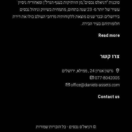
סוכנות “דניאלס נכסים”,מן הוותיקות בענף הנדל”ן ומאחוריה ניסיון
עשיר של יותר מ- 23 שנה בתחום, מתמחית בשיווק וניהול נכסים
בירושלים וכבר שנים מוצאת ללקוחותיה מרחבי העולם כולו את דירת
חלומותיהם בעיר הבירה.
Read more
צרו קשר
גרשון אגרון 24 , ממילא, ירושלים
077-8042005
office@daniels-assets.com
Contact us
© דניאל’ס נכסים - כל הזכויות שמורות