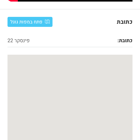
כתובת
פתח במפות גוגל
כתובת:
פינסקר 22