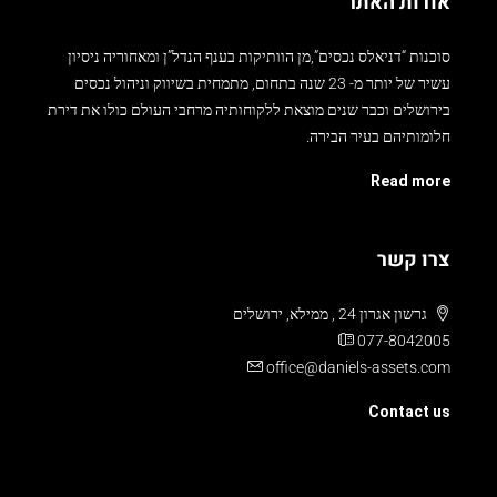
סוכנות “דניאלס נכסים”,מן הוותיקות בענף הנדל”ן ומאחוריה ניסיון
עשיר של יותר מ- 23 שנה בתחום, מתמחית בשיווק וניהול נכסים
בירושלים וכבר שנים מוצאת ללקוחותיה מרחבי העולם כולו את דירת
חלומותיהם בעיר הבירה.
Read more
צרו קשר
גרשון אגרון 24 , ממילא, ירושלים
077-8042005
office@daniels-assets.com
Contact us
© דניאל’ס נכסים - כל הזכויות שמורות