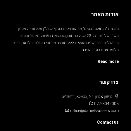
אודות האתר
סוכנות “דניאלס נכסים”,מן הוותיקות בענף הנדל”ן ומאחוריה ניסיון
עשיר של יותר מ- 23 שנה בתחום, מתמחית בשיווק וניהול נכסים
בירושלים וכבר שנים מוצאת ללקוחותיה מרחבי העולם כולו את דירת
חלומותיהם בעיר הבירה.
Read more
צרו קשר
גרשון אגרון 24 , ממילא, ירושלים
077-8042005
office@daniels-assets.com
Contact us