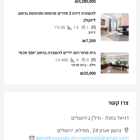
₪5,280,000
להשכרה דירת 2 חדרים מרווחת ומרוהטת ברחוב
לינקולן
1
1.5
55
מ"ר
דירה
₪7,200
בית פרטי רחב ידיים להשכרה ברחוב יוסף חכמי
9
5
400
מ"ר
וילה - בית פרטי
₪25,000
צרו קשר
דניאל בוזגלו - נדל"ן בירושלים
גרשון אגרון 24 , ממילא, ירושלים
danielbouzaglo.jlm.realestate@gmail.com