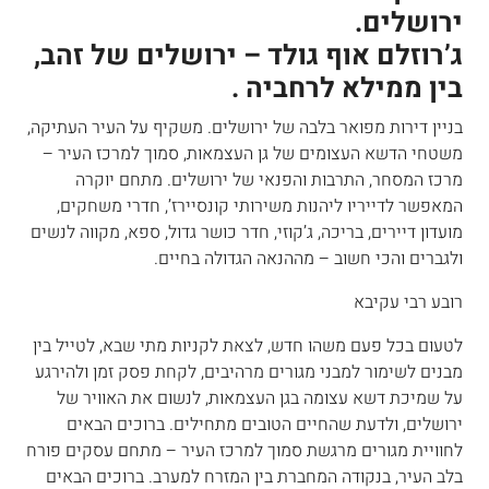
ירושלים.
ג’רוזלם אוף גולד – ירושלים של זהב,
בין ממילא לרחביה .
בניין דירות מפואר בלבה של ירושלים. משקיף על העיר העתיקה,
משטחי הדשא העצומים של גן העצמאות, סמוך למרכז העיר –
מרכז המסחר, התרבות והפנאי של ירושלים. מתחם יוקרה
המאפשר לדייריו ליהנות משירותי קונסיירז’, חדרי משחקים,
מועדון דיירים, בריכה, ג’קוזי, חדר כושר גדול, ספא, מקווה לנשים
ולגברים והכי חשוב – מההנאה הגדולה בחיים.
רובע רבי עקיבא
לטעום בכל פעם משהו חדש, לצאת לקניות מתי שבא, לטייל בין
מבנים לשימור למבני מגורים מרהיבים, לקחת פסק זמן ולהירגע
על שמיכת דשא עצומה בגן העצמאות, לנשום את האוויר של
ירושלים, ולדעת שהחיים הטובים מתחילים. ברוכים הבאים
לחוויית מגורים מרגשת סמוך למרכז העיר – מתחם עסקים פורח
בלב העיר, בנקודה המחברת בין המזרח למערב. ברוכים הבאים