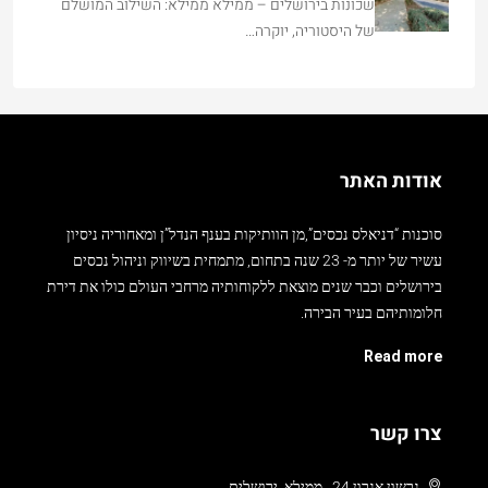
שכונות בירושלים – ממילא ממילא: השילוב המושלם
של היסטוריה, יוקרה…
אודות האתר
סוכנות “דניאלס נכסים”,מן הוותיקות בענף הנדל”ן ומאחוריה ניסיון
עשיר של יותר מ- 23 שנה בתחום, מתמחית בשיווק וניהול נכסים
בירושלים וכבר שנים מוצאת ללקוחותיה מרחבי העולם כולו את דירת
חלומותיהם בעיר הבירה.
Read more
צרו קשר
גרשון אגרון 24 , ממילא, ירושלים