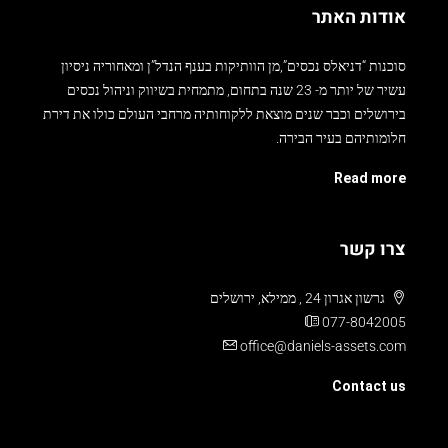
אודות האתר
סוכנות “דניאלס נכסים”,מן הוותיקות בענף הנדל”ן ומאחוריה ניסיון
עשיר של יותר מ- 23 שנה בתחום, מתמחית בשיווק וניהול נכסים
בירושלים וכבר שנים מוצאת ללקוחותיה מרחבי העולם כולו את דירת
חלומותיהם בעיר הבירה.
Read more
צרו קשר
גרשון אגרון 24 , ממילא, ירושלים
077-8042005
office@daniels-assets.com
Contact us