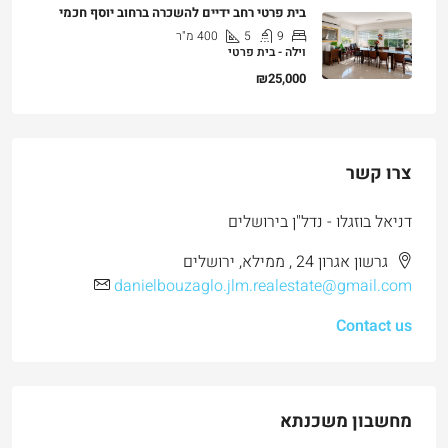
בית פרטי רחב ידיים להשכרה ברחוב יוסף חכמי
9
5
400
מ"ר
וילה - בית פרטי
₪25,000
צרו קשר
דניאל בוזגלו - נדל"ן בירושלים
גרשון אגרון 24 , ממילא, ירושלים
danielbouzaglo.jlm.realestate@gmail.com
Contact us
מחשבון משכנתא