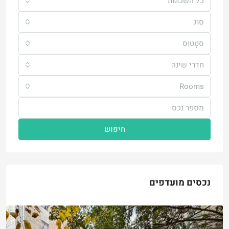
כל השכונות
סוּג
סטָטוּס
חדרי שינה
Rooms
חיפוש
נכסים מועדפים