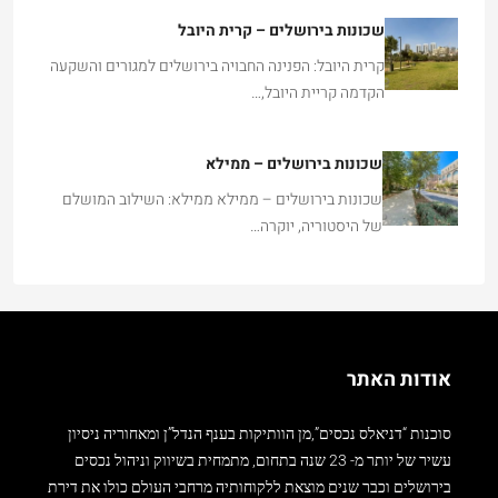
שכונות בירושלים – קרית היובל
קרית היובל: הפנינה החבויה בירושלים למגורים והשקעה
הקדמה קריית היובל,…
שכונות בירושלים – ממילא
שכונות בירושלים – ממילא ממילא: השילוב המושלם
של היסטוריה, יוקרה…
אודות האתר
סוכנות “דניאלס נכסים”,מן הוותיקות בענף הנדל”ן ומאחוריה ניסיון
עשיר של יותר מ- 23 שנה בתחום, מתמחית בשיווק וניהול נכסים
בירושלים וכבר שנים מוצאת ללקוחותיה מרחבי העולם כולו את דירת