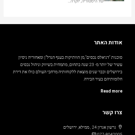
של היסטוריה, יוקרה…
אודות האתר
סוכנות “דניאלס נכסים”,מן הוותיקות בענף הנדל”ן ומאחוריה ניסיון
עשיר של יותר מ- 23 שנה בתחום, מתמחית בשיווק וניהול נכסים
בירושלים וכבר שנים מוצאת ללקוחותיה מרחבי העולם כולו את דירת
חלומותיהם בעיר הבירה.
Read more
צרו קשר
גרשון אגרון 24 , ממילא, ירושלים
077-8042005