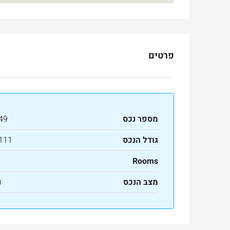
פרטים
מספר נכס
49
גודל הנכס
111 מ"ר
Rooms
Ask for price
מצב הנכס
נ
למכירה
בטלביה
otinsky Street, Jerusalem, Israel