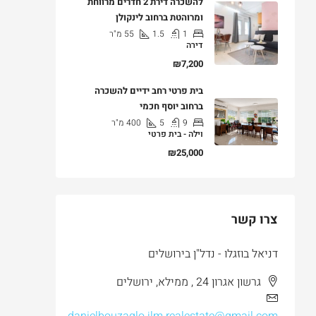
להשכרה דירת 2 חדרים מרווחת
ומרוהטת ברחוב לינקולן
1
1.5
55
מ"ר
דירה
₪7,200
בית פרטי רחב ידיים להשכרה
ברחוב יוסף חכמי
9
5
400
מ"ר
וילה - בית פרטי
₪25,000
צרו קשר
דניאל בוזגלו - נדל"ן בירושלים
גרשון אגרון 24 , ממילא, ירושלים
danielbouzaglo.jlm.realestate@gmail.com