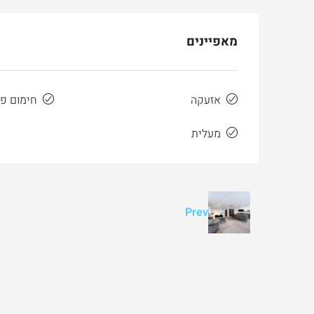
3
3
165
מ"ר
דירה
מאפיינים
אזעקה
חימום פ
מעלית
Prev