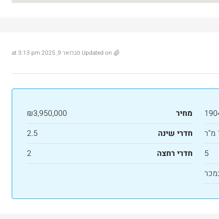
Updated on פברואר 9, 2025 at 3:13 pm
190
מחיר
₪3,950,000
חדרי שינה
2.5
₪7,500,000
5
חדרי רחצה
2
מכר
 דירת יוקרה 165 מ”ר מול מלון ענבל
דירת יוקרה חדשה למכירה ברחביה, ירושלי
Binyamin mi-Tudela Street, Rechavia, Jerusalem,
Israel
Ze'ev Jab