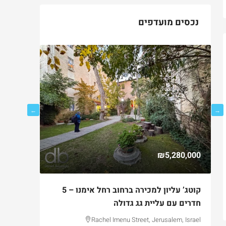
נכסים מועדפים
750,000
₪5,280,000
ם
קוטג’ עליון למכירה ברחוב רחל אימנו – 5
למכירה ד
חדרים עם עליית גג גדולה
בקטמון ה
lem, Israel
Rachel Imenu Street, Jerusalem, Israel