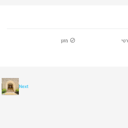
3
2
107
מ"ר
דירה
רטי
מזגן
Next