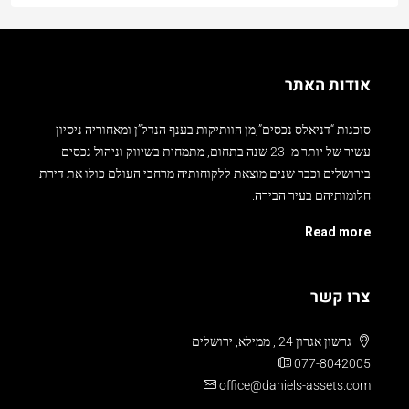
אודות האתר
סוכנות “דניאלס נכסים”,מן הוותיקות בענף הנדל”ן ומאחוריה ניסיון
עשיר של יותר מ- 23 שנה בתחום, מתמחית בשיווק וניהול נכסים
בירושלים וכבר שנים מוצאת ללקוחותיה מרחבי העולם כולו את דירת
חלומותיהם בעיר הבירה.
Read more
צרו קשר
גרשון אגרון 24 , ממילא, ירושלים
077-8042005
office@daniels-assets.com