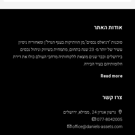
אודות האתר
סוכנות “דניאלס נכסים”,מן הוותיקות בענף הנדל”ן ומאחוריה ניסיון
עשיר של יותר מ- 23 שנה בתחום, מתמחית בשיווק וניהול נכסים
בירושלים וכבר שנים מוצאת ללקוחותיה מרחבי העולם כולו את דירת
חלומותיהם בעיר הבירה.
Read more
צרו קשר
גרשון אגרון 24 , ממילא, ירושלים
077-8042005
office@daniels-assets.com