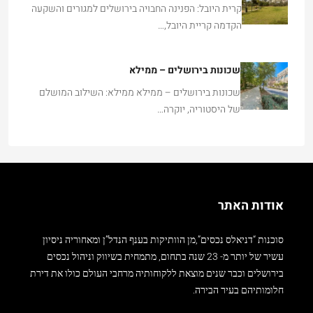
קרית היובל: הפנינה החבויה בירושלים למגורים והשקעה
הקדמה קריית היובל,…
שכונות בירושלים – ממילא
שכונות בירושלים – ממילא ממילא: השילוב המושלם
של היסטוריה, יוקרה…
אודות האתר
סוכנות “דניאלס נכסים”,מן הוותיקות בענף הנדל”ן ומאחוריה ניסיון
עשיר של יותר מ- 23 שנה בתחום, מתמחית בשיווק וניהול נכסים
בירושלים וכבר שנים מוצאת ללקוחותיה מרחבי העולם כולו את דירת
חלומותיהם בעיר הבירה.