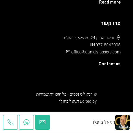
Read more
צרו קשר
גרשון אגרון 24 , ממילא, ירושלים
077-8042005
office@daniels-assets.com
Contact us
© דניאל’ס נכסים - כל הזכויות שמורות
Edited by
דניאל בוזגלו
עלויות והוצאות
תנאים ומדיניות
צור קשר
דניאל בוזגלו