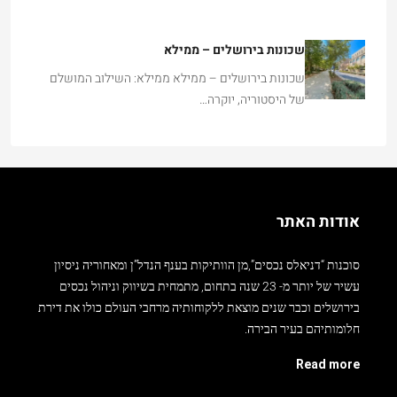
שכונות בירושלים – ממילא
שכונות בירושלים – ממילא ממילא: השילוב המושלם
של היסטוריה, יוקרה…
אודות האתר
סוכנות “דניאלס נכסים”,מן הוותיקות בענף הנדל”ן ומאחוריה ניסיון
עשיר של יותר מ- 23 שנה בתחום, מתמחית בשיווק וניהול נכסים
בירושלים וכבר שנים מוצאת ללקוחותיה מרחבי העולם כולו את דירת
חלומותיהם בעיר הבירה.
Read more