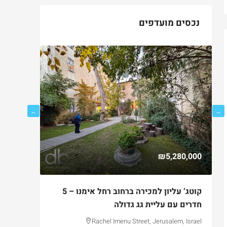
נכסים מועדפים
750,000
₪5,280,000
ם
קוטג’ עליון למכירה ברחוב רחל אימנו – 5
למכירה ד
חדרים עם עליית גג גדולה
בקטמון ה
lem, Israel
Rachel Imenu Street, Jerusalem, Israel