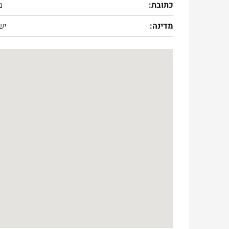
כתובת:
מ
מדינה:
יש