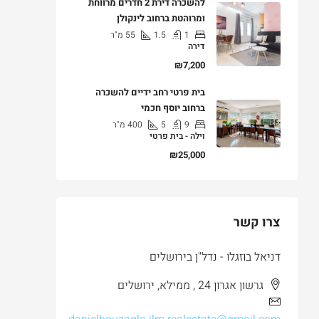
להשכרה דירת 2 חדרים מרווחת
ומרוהטת ברחוב לינקולן
1
1.5
55
מ"ר
דירה
₪7,200
בית פרטי רחב ידיים להשכרה
ברחוב יוסף חכמי
9
5
400
מ"ר
וילה - בית פרטי
₪25,000
צרו קשר
דניאל בוזגלו - נדל"ן בירושלים
גרשון אגרון 24 , ממילא, ירושלים