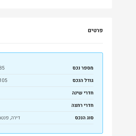
פרטים
מספר נכס
35
גודל הנכס
105 מ"ר
חדרי שינה
Ask for price
חדרי רחצה
למכירה
סוג הנכס
דירה, פנט
בטלביה
otinsky Street, Jerusalem, Israel