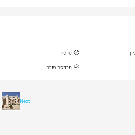
3
2
107
מ"ר
דירה
ין
טרסה
מרפסת סוכה
Next