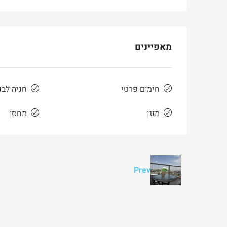
3
3
165
מ"ר
דירה
מאפיינים
חימום פרטי
חניה לבני
מזגן
מחסן
Prev