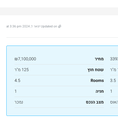
Updated on ינואר 1, 2024 at 3:36 pm
339
מחיר
₪7,100,000
שטח חוץ
125 מ"ר
4.5
Rooms
3.5
₪7,500,000
1
חניה
1
 דירת יוקרה 165 מ”ר מול מלון ענבל
דירת יוקרה חדשה למכירה ברחביה, ירושלי
האוס
מצב הנכס
נמכר
Binyamin mi-Tudela Street, Rechavia, Jerusalem,
Israel
Ze'ev Jab