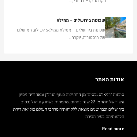
הקדמה קריית היובל,…
שכונות בירושלים – ממילא
שכונות בירושלים – ממילא ממילא: השילוב המושלם
של היסטוריה, יוקרה…
אודות האתר
סוכנות “דניאלס נכסים”,מן הוותיקות בענף הנדל”ן ומאחוריה ניסיון
עשיר של יותר מ- 23 שנה בתחום, מתמחית בשיווק וניהול נכסים
בירושלים וכבר שנים מוצאת ללקוחותיה מרחבי העולם כולו את דירת
חלומותיהם בעיר הבירה.
Read more