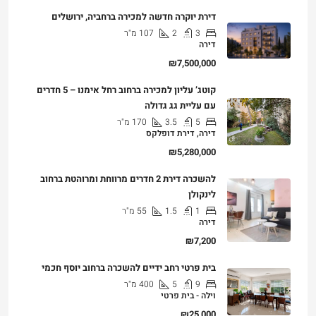
דירת יוקרה חדשה למכירה ברחביה, ירושלים
3
2
107
מ"ר
דירה
₪7,500,000
קוטג’ עליון למכירה ברחוב רחל אימנו – 5 חדרים
עם עליית גג גדולה
5
3.5
170
מ"ר
דירה, דירת דופלקס
₪5,280,000
להשכרה דירת 2 חדרים מרווחת ומרוהטת ברחוב
לינקולן
1
1.5
55
מ"ר
דירה
₪7,200
בית פרטי רחב ידיים להשכרה ברחוב יוסף חכמי
9
5
400
מ"ר
וילה - בית פרטי
₪25,000