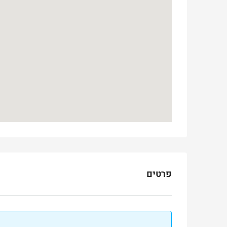
otinsky Street, Jerusalem, Israel
3
3
165
מ"ר
דירה
פרטים