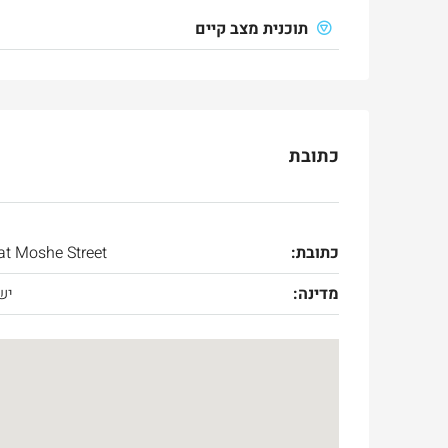
תוכנית מצב קיים
כתובת
כתובת:
at Moshe Street
מדינה:
יש
Ask for price
למכירה
בטלביה