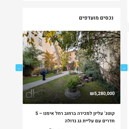
נכסים מועדפים
750,000
₪5,280,000
ם
קוטג’ עליון למכירה ברחוב רחל אימנו – 5
למכירה ד
חדרים עם עליית גג גדולה
בקטמון ה