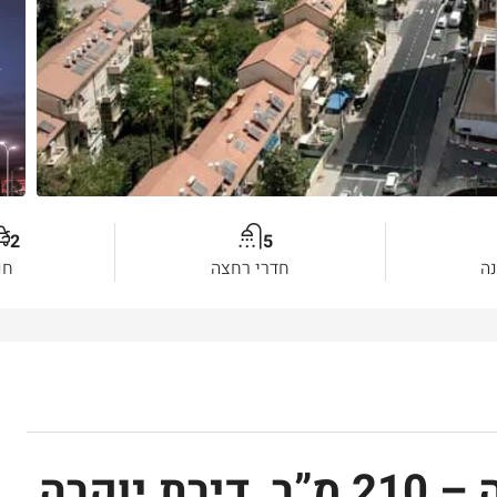
2
5
ה
חדרי רחצה
חנ
למכירה בקריית משה – 210 מ”ר דירת יוקרה