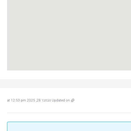
Israel
Ze'ev Jab
3
2
107
מ"ר
דירה
Updated on נובמבר 28, 2025 at 12:53 pm