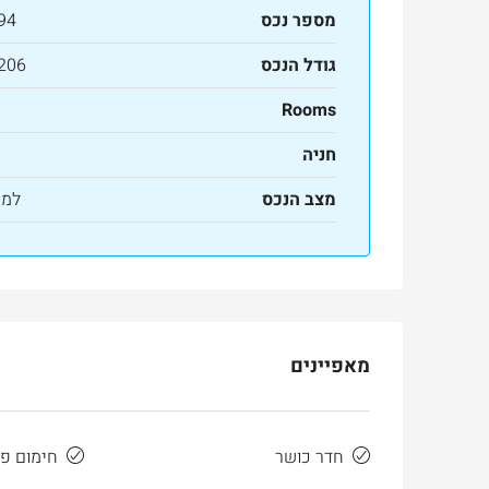
מספר נכס
94
גודל הנכס
206 מ"ר
Rooms
חניה
מצב הנכס
למכ
מאפיינים
חדר כושר
חימום פ