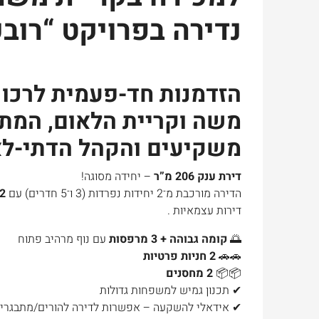
נדירה בפרויקט “רובע 1
הזדמנות חד-פעמית לרכוש
משה וקריית הלאום, המת
משקיעים והקהל הדתי-לא
דירת ענק 206 מ”ר
– יחידה מסוגה!
הדירה מורכבת מ־2 יחידות נפרדות (3 ו־5 חדרים) עם
2 כניסות
דירות עצמאיות .
🌅
קומה גבוהה + 3 מרפסות
עם נוף מרהיב פתוח
🚗🚗
2 חניות פרטיות
📦📦
2 מחסנים
✔ תכנון גמיש למשפחות גדולות
✔ אידאלי להשקעה – אפשרות לדירה להורים/מתבגרים 