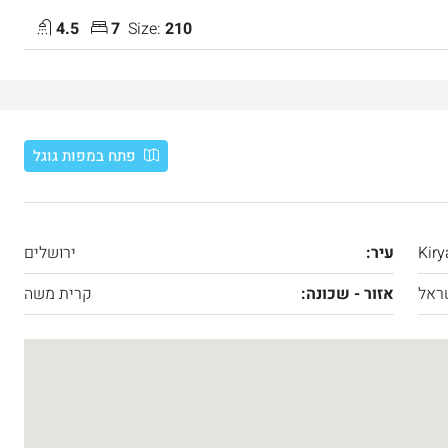
4.5
7
Size:
210
פתח במפות גוגל
Kiry
עיר:
ירושלים
ראל
אזור - שכונה:
קרית משה
₪7,500,000
 דירת יוקרה 165 מ”ר מול מלון ענבל
דירת יוקרה חדשה למכירה ברחביה, ירושלי
Binyamin mi-Tudela Street, Rechavia, Jerusalem,