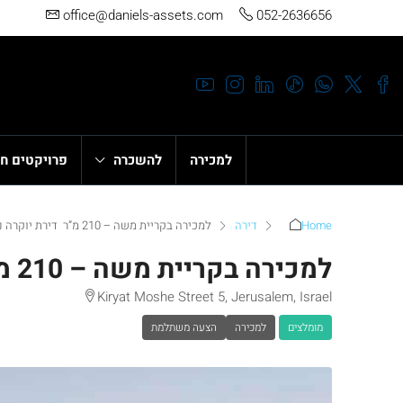
office@daniels-assets.com
052-2636656
למכירה
להשכרה
פרויקטים ח
Home
דירה
למכירה בקריית משה – 210 מ”ר דירת יוקרה נדירה בפרויקט “רובע 1”
למכירה בקריית משה – 210 מ”ר דירת יוקרה נדירה בפרויקט “רובע 1”
Kiryat Moshe Street 5, Jerusalem, Israel
מומלצים
למכירה
הצעה משתלמת