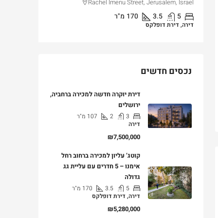
lem, Israel
Rachel Imenu Street, Jerusalem, Israel
5
3.5
170
מ"ר
3
דירה, דירת דופלקס
דירה, דירת ג
נכסים חדשים
דירת יוקרה חדשה למכירה ברחביה,
ירושלים
3
2
107
מ"ר
דירה
₪7,500,000
קוטג’ עליון למכירה ברחוב רחל
אימנו – 5 חדרים עם עליית גג
גדולה
5
3.5
170
מ"ר
דירה, דירת דופלקס
₪5,280,000