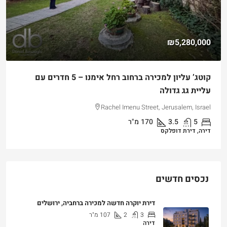
₪5,280,000
קוטג’ עליון למכירה ברחוב רחל אימנו – 5 חדרים עם
עליית גג גדולה
Rachel Imenu Street, Jerusalem, Israel
5
3.5
170
מ"ר
דירה, דירת דופלקס
נכסים חדשים
דירת יוקרה חדשה למכירה ברחביה, ירושלים
3
2
107
מ"ר
דירה