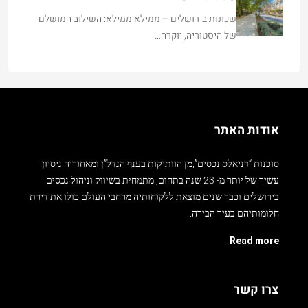
שכונות בירושלים – ממילא ממילא: השילוב המושלם
של היסטוריה, יוקרה…
אודות האתר
סוכנות “דניאלס נכסים”,מן הוותיקות בענף הנדל”ן ומאחוריה ניסיון
עשיר של יותר מ- 23 שנה בתחום, מתמחית בשיווק וניהול נכסים
בירושלים וכבר שנים מוצאת ללקוחותיה מרחבי העולם כולו את דירת
חלומותיהם בעיר הבירה.
Read more
צרו קשר