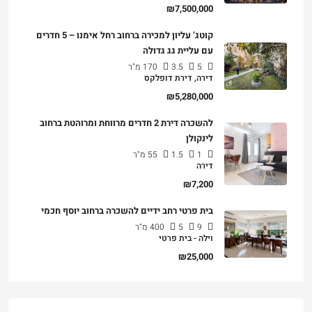
₪7,500,000
קוטג’ עליון למכירה ברחוב רחל אימנו – 5 חדרים
עם עליית גג גדולה
5
3.5
170
מ"ר
דירה, דירת דופלקס
₪5,280,000
להשכרה דירת 2 חדרים מרווחת ומרוהטת ברחוב
לינקולן
1
1.5
55
מ"ר
דירה
₪7,200
בית פרטי רחב ידיים להשכרה ברחוב יוסף חכמי
9
5
400
מ"ר
וילה - בית פרטי
₪25,000