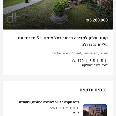
00
₪5,280,000
קוטג’ עליון למכירה ברחוב רחל אימנו – 5 חדרים עם
למ
עליית גג גדולה
ael
Rachel Imenu Street, Jerusalem, Israel
דיר
5
3.5
170
מ"ר
דירה, דירת דופלקס
נכסים חדשים
דירת יוקרה חדשה למכירה ברחביה, ירושלים
3
2
107
מ"ר
דירה