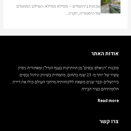
שכונות בירושלים – ממילא ממילא: השילוב המושלם
של היסטוריה, יוקרה…
אודות האתר
סוכנות “דניאלס נכסים”,מן הוותיקות בענף הנדל”ן ומאחוריה ניסיון
עשיר של יותר מ- 23 שנה בתחום, מתמחית בשיווק וניהול נכסים
בירושלים וכבר שנים מוצאת ללקוחותיה מרחבי העולם כולו את דירת
חלומותיהם בעיר הבירה.
Read more
צרו קשר