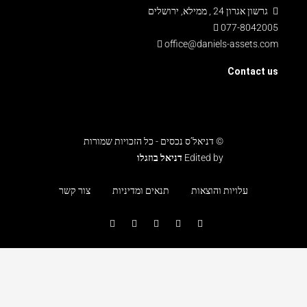
גרשון אגרון 24 , ממילא, ירושלים
077-8042005
office@daniels-assets.com
Contact us
© דניאל’ס נכסים - כל הזכויות שמורות
Edited by
דניאל בוזגלו
עלויות והוצאות
תנאים ומדיניות
צור קשר