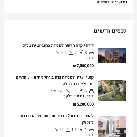
דירה, דירת דופלקס
נכסים חדשים
דירת יוקרה חדשה למכירה ברחביה, ירושלים
3
2
107
מ"ר
דירה
₪7,500,000
קוטג’ עליון למכירה ברחוב רחל אימנו – 5 חדרים
עם עליית גג גדולה
5
3.5
170
מ"ר
דירה, דירת דופלקס
₪5,280,000
להשכרה דירת 2 חדרים מרווחת ומרוהטת ברחוב
לינקולן
1
1.5
55
מ"ר
דירה