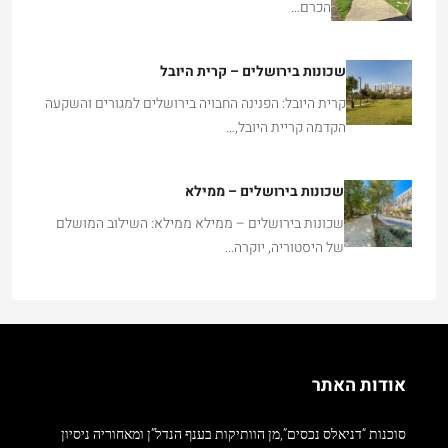
הכרם…
שכונות בירושלים – קרית היובל
קרית היובל: הפנינה החבויה בירושלים למגורים והשקעה
הקדמה קריית היובל,…
שכונות בירושלים – ממילא
שכונות בירושלים – ממילא ממילא: השילוב המושלם
של היסטוריה, יוקרה…
אודות האתר
סוכנות “דניאלס נכסים”,מן הוותיקות בענף הנדל”ן ומאחוריה ניסיון