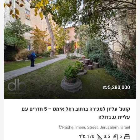
₪5,280,000
קוטג’ עליון למכירה ברחוב רחל אימנו – 5 חדרים עם
עליית גג גדולה
Rachel Imenu Street, Jerusalem, Israel
5
3.5
170
מ"ר