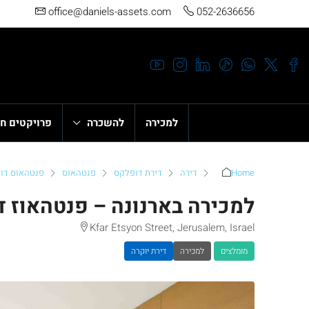
office@daniels-assets.com
052-2636656
למכירה
להשכרה
פרויקטים ח
Home
דירה
דירת דופלקס
פנטהאוס
פנטהאוס דו
למכירה בארנונה – פנטהאוז ד
Kfar Etsyon Street, Jerusalem, Israel
מומלצים
למכירה
דירת יוקרה