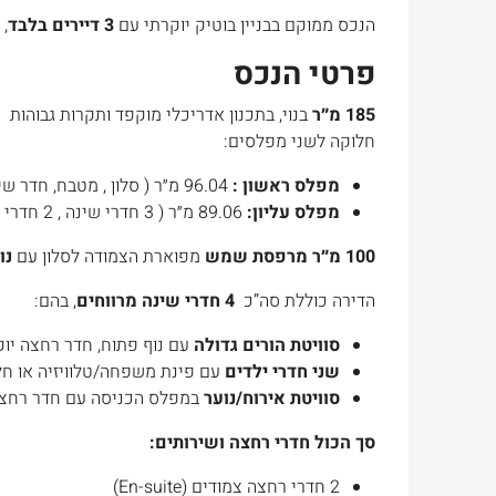
הנכס ממוקם בבניין בוטיק יוקרתי עם
3 דיירים בלבד
, 
פרטי הנכס
185 מ״ר
בנוי, בתכנון אדריכלי מוקפד ותקרות גבוהות
חלוקה לשני מפלסים:
מפלס ראשון :
96.04 מ״ר ( סלון , מטבח, חדר שינה , חדר רחצה )
מפלס עליון:
89.06 מ״ר ( 3 חדרי שינה , 2 חדרי רחבה )
100 מ״ר מרפסת שמש
מפוארת הצמודה לסלון עם
נו
הדירה כוללת סה”כ
4 חדרי שינה מרווחים
, בהם:
סוויטת הורים גדולה
עם נוף פתוח, חדר רחצה יוק
שני חדרי ילדים
עם פינת משפחה/טלוויזיה או חל
סוויטת אירוח/נוער
במפלס הכניסה עם חדר רחצ
סך הכול חדרי רחצה ושירותים:
2 חדרי רחצה צמודים (En-suite)