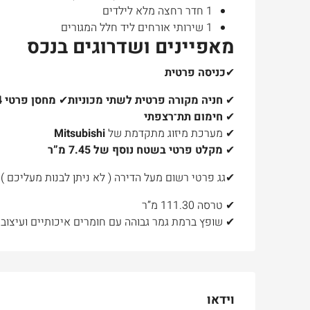
1 חדר רחצה מלא לילדים
1 שירותי אורחים ליד חלל המגורים
מאפיינים ושדרוגים בנכס
✔
כניסה פרטית
✔
חניה מקורה פרטית לשתי מכוניות
✔
מחסן פרטי 6.64מ”ר
Ask for price
✔
חימום תת־רצפתי
✔ מערכת מיזוג מתקדמת של
Mitsubishi
✔
מקלט פרטי בשטח נוסף של 7.45 מ”ר
למכירה
בטלביה
✔גג פרטי רשום מעל הדירה ( לא ניתן לבנות מעליכם ) בשטח 61
otinsky Street, Jerusalem, Israel
✔ טרסה 111.30 מ”ר
3
3
165
מ"ר
✔ שופץ ברמת גמר גבוהה עם חומרים איכותיים ועיצוב
דירה
וידאו