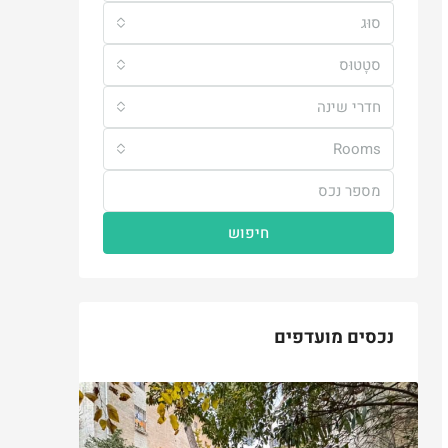
סוּג
סטָטוּס
חדרי שינה
Rooms
חיפוש
נכסים מועדפים