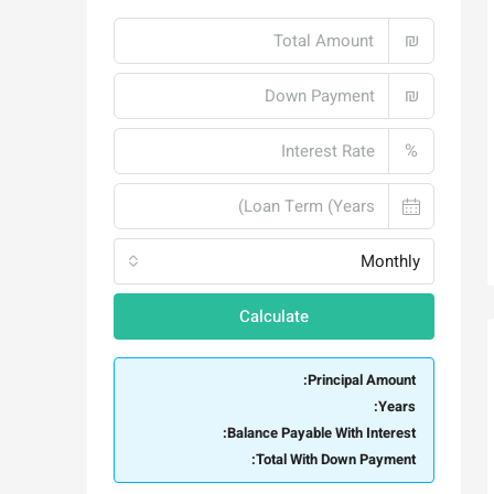
₪
₪
%
Monthly
Calculate
Principal Amount:
Years:
Balance Payable With Interest:
Total With Down Payment: