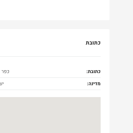
כתובת
כתובת:
כפר ע
מדינה:
יש