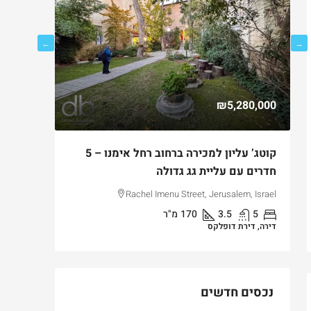
750,000
₪5,280,000
ם
קוטג’ עליון למכירה ברחוב רחל אימנו – 5
למכירה ד
חדרים עם עליית גג גדולה
בקטמון ה
lem, Israel
Rachel Imenu Street, Jerusalem, Israel
5
3.5
170
מ"ר
3
דירה, דירת דופלקס
דירה, דירת ג
נכסים חדשים