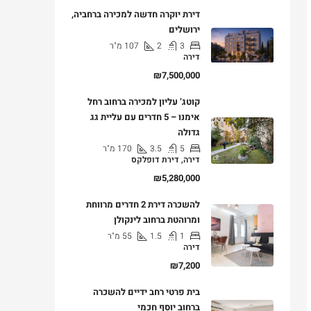
דירת יוקרה חדשה למכירה ברחביה,
ירושלים
3
2
107
מ"ר
דירה
₪7,500,000
קוטג’ עליון למכירה ברחוב רחל
אימנו – 5 חדרים עם עליית גג
גדולה
5
3.5
170
מ"ר
דירה, דירת דופלקס
₪5,280,000
להשכרה דירת 2 חדרים מרווחת
ומרוהטת ברחוב לינקולן
1
1.5
55
מ"ר
דירה
₪7,200
בית פרטי רחב ידיים להשכרה
ברחוב יוסף חכמי