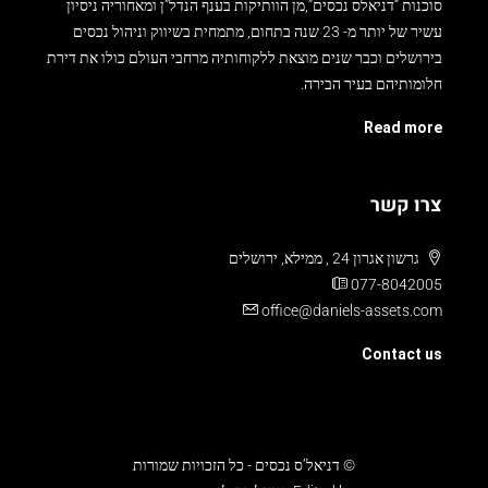
סוכנות “דניאלס נכסים”,מן הוותיקות בענף הנדל”ן ומאחוריה ניסיון
עשיר של יותר מ- 23 שנה בתחום, מתמחית בשיווק וניהול נכסים
בירושלים וכבר שנים מוצאת ללקוחותיה מרחבי העולם כולו את דירת
חלומותיהם בעיר הבירה.
Read more
צרו קשר
גרשון אגרון 24 , ממילא, ירושלים
077-8042005
office@daniels-assets.com
Contact us
© דניאל’ס נכסים - כל הזכויות שמורות