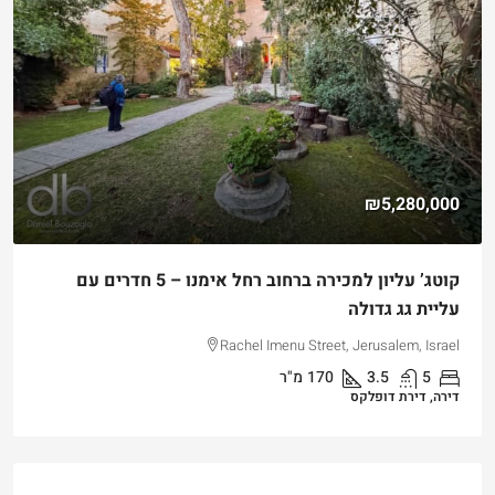
₪5,280,000
קוטג’ עליון למכירה ברחוב רחל אימנו – 5 חדרים עם
עליית גג גדולה
Rachel Imenu Street, Jerusalem, Israel
5
3.5
170
מ"ר
דירה, דירת דופלקס