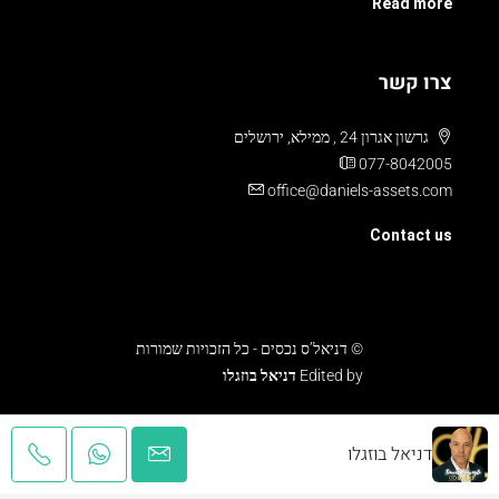
Read more
צרו קשר
גרשון אגרון 24 , ממילא, ירושלים
077-8042005
office@daniels-assets.com
Contact us
© דניאל’ס נכסים - כל הזכויות שמורות
Edited by
דניאל בוזגלו
עלויות והוצאות
תנאים ומדיניות
צור קשר
דניאל בוזגלו