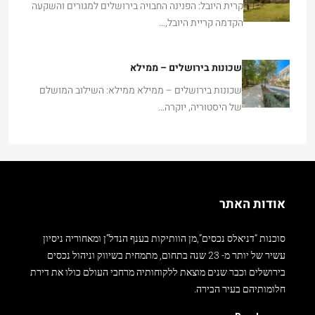
קרית היובל: הפנינה החבויה בירושלים למגורים והשקעה
הקדמה קריית היובל,…
שכונות בירושלים – ממילא
שכונות בירושלים – ממילא ממילא: השילוב המושלם
של היסטוריה, יוקרה…
אודות האתר
סוכנות “דניאלס נכסים”,מן הוותיקות בענף הנדל”ן ומאחוריה ניסיון
עשיר של יותר מ- 23 שנה בתחום, מתמחית בשיווק וניהול נכסים
בירושלים וכבר שנים מוצאת ללקוחותיה מרחבי העולם כולו את דירת
חלומותיהם בעיר הבירה.