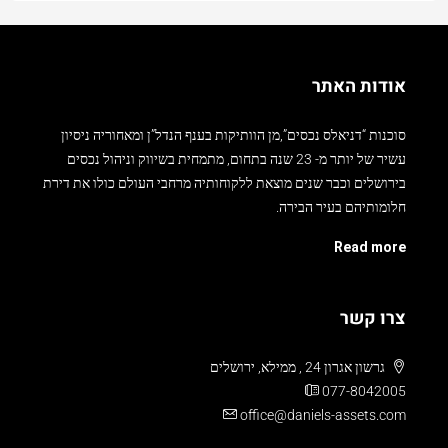
אודות האתר
סוכנות “דניאלס נכסים”,מן הוותיקות בענף הנדל”ן ומאחוריה ניסיון
עשיר של יותר מ- 23 שנה בתחום, מתמחית בשיווק וניהול נכסים
בירושלים וכבר שנים מוצאת ללקוחותיה מרחבי העולם כולו את דירת
חלומותיהם בעיר הבירה.
Read more
צרו קשר
גרשון אגרון 24 , ממילא, ירושלים
077-8042005
office@daniels-assets.com