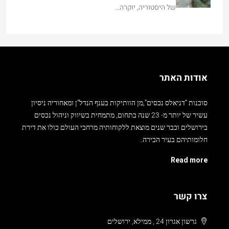
של היסטוריה, יוקרה…
אודות האתר
סוכנות “דניאלס נכסים”,מן הוותיקות בענף הנדל”ן ומאחוריה ניסיון
עשיר של יותר מ- 23 שנה בתחום, מתמחית בשיווק וניהול נכסים
בירושלים וכבר שנים מוצאת ללקוחותיה מרחבי העולם כולו את דירת
חלומותיהם בעיר הבירה.
Read more
צרו קשר
גרשון אגרון 24 , ממילא, ירושלים