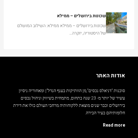
שכונות בירושלים – ממילא
שכונות בירושלים – ממילא ממילא: השילוב המושלם
של היסטוריה, יוקרה…
אודות האתר
סוכנות “דניאלס נכסים”,מן הוותיקות בענף הנדל”ן ומאחוריה ניסיון
עשיר של יותר מ- 23 שנה בתחום, מתמחית בשיווק וניהול נכסים
בירושלים וכבר שנים מוצאת ללקוחותיה מרחבי העולם כולו את דירת
חלומותיהם בעיר הבירה.
Read more