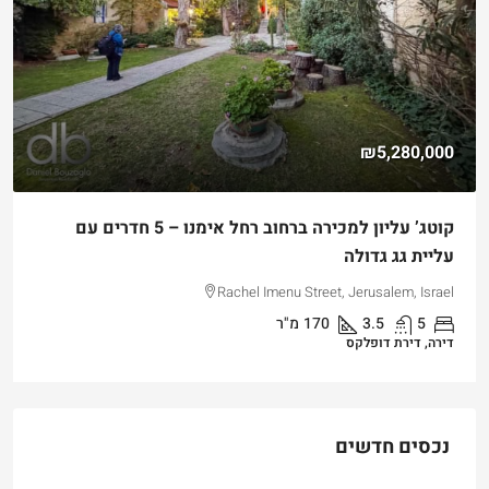
₪4,750,000
למכירה דירת גן שקטה ונגישה במלואה בקטמון הישנה
Hizkiyahu HaMelech Street, Jerusalem, Israel
3
3
101
מ"ר
דירה, דירת גן
נכסים חדשים
דירת יוקרה חדשה למכירה ברחביה, ירושלים