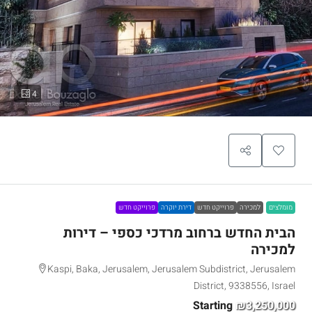
4
מומלצים
למכירה
פרוייקט חדש
דירת יוקרה
פרוייקט חדש
הבית החדש ברחוב מרדכי כספי – דירות
למכירה
Kaspi, Baka, Jerusalem, Jerusalem Subdistrict, Jerusalem
District, 9338556, Israel
Starting
₪3,250,000