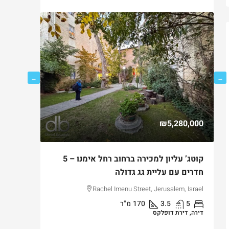
750,000
₪5,280,000
ם
קוטג’ עליון למכירה ברחוב רחל אימנו – 5
למכירה ד
חדרים עם עליית גג גדולה
בקטמון ה
lem, Israel
Rachel Imenu Street, Jerusalem, Israel
5
3.5
170
מ"ר
3
דירה, דירת דופלקס
דירה, דירת ג