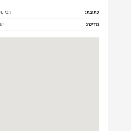
כתובת:
רבי ע
מדינה:
יש