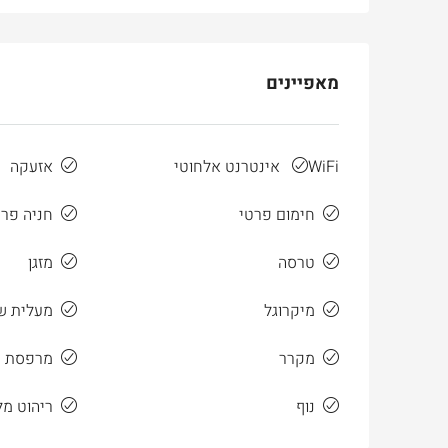
מאפיינים
WiFi אינטרנט אלחוטי
אזעקה
חימום פרטי
חניה פר
Ask for price
טרסה
מזגן
מיקרוגל
מעלית ש
למכירה
בטלביה
מקרר
מרפסת ס
otinsky Street, Jerusalem, Israel
3
3
165
מ"ר
נוף
ריהוט מ
דירה