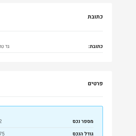
כתובת
כתובת:
גד ט
פרטים
מספר נכס
2
גודל הנכס
75 מ"