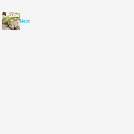
Next
₪7,500,000
 דירת יוקרה 165 מ”ר מול מלון ענבל
דירת יוקרה חדשה למכירה ברחביה, ירושלי
Binyamin mi-Tudela Street, Rechavia, Jerusalem,
Israel
Ze'ev Jab
3
2
107
מ"ר
דירה