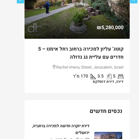
750,000
₪5,280,000
ם
קוטג’ עליון למכירה ברחוב רחל אימנו – 5
למכירה ד
חדרים עם עליית גג גדולה
בקטמון ה
lem, Israel
Rachel Imenu Street, Jerusalem, Israel
5
3.5
170
מ"ר
3
דירה, דירת דופלקס
דירה, דירת ג
נכסים חדשים
דירת יוקרה חדשה למכירה ברחביה,
ירושלים