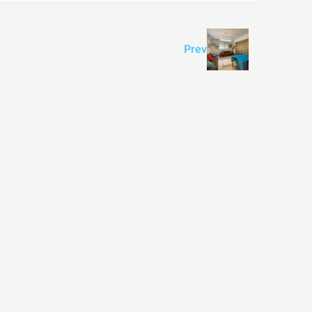
Prev
Ask for price
למכירה
בטלביה
otinsky Street, Jerusalem, Israel
3
3
165
מ"ר
דירה