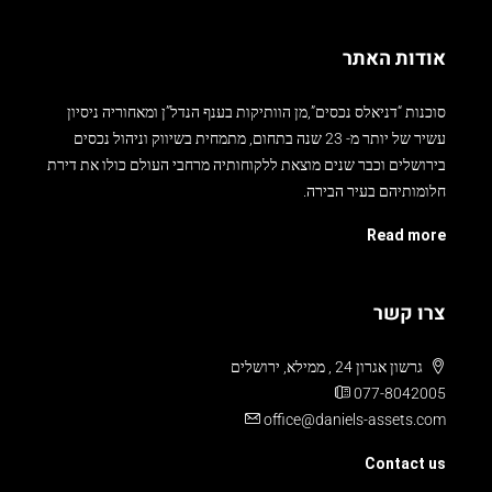
אודות האתר
סוכנות “דניאלס נכסים”,מן הוותיקות בענף הנדל”ן ומאחוריה ניסיון
עשיר של יותר מ- 23 שנה בתחום, מתמחית בשיווק וניהול נכסים
בירושלים וכבר שנים מוצאת ללקוחותיה מרחבי העולם כולו את דירת
חלומותיהם בעיר הבירה.
Read more
צרו קשר
גרשון אגרון 24 , ממילא, ירושלים
077-8042005
office@daniels-assets.com
Contact us