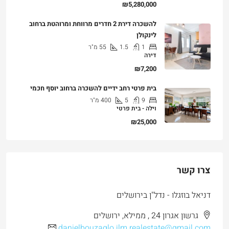
₪5,280,000
להשכרה דירת 2 חדרים מרווחת ומרוהטת ברחוב
לינקולן
1
1.5
55
מ"ר
דירה
₪7,200
בית פרטי רחב ידיים להשכרה ברחוב יוסף חכמי
9
5
400
מ"ר
וילה - בית פרטי
₪25,000
צרו קשר
דניאל בוזגלו - נדל"ן בירושלים
גרשון אגרון 24 , ממילא, ירושלים
danielbouzaglo.jlm.realestate@gmail.com