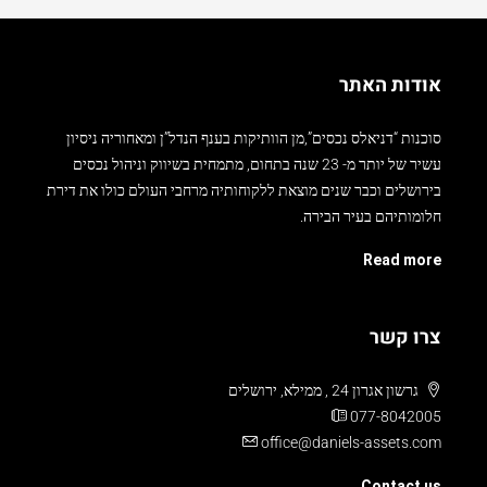
אודות האתר
סוכנות “דניאלס נכסים”,מן הוותיקות בענף הנדל”ן ומאחוריה ניסיון
עשיר של יותר מ- 23 שנה בתחום, מתמחית בשיווק וניהול נכסים
בירושלים וכבר שנים מוצאת ללקוחותיה מרחבי העולם כולו את דירת
חלומותיהם בעיר הבירה.
Read more
צרו קשר
גרשון אגרון 24 , ממילא, ירושלים
077-8042005
office@daniels-assets.com
Contact us