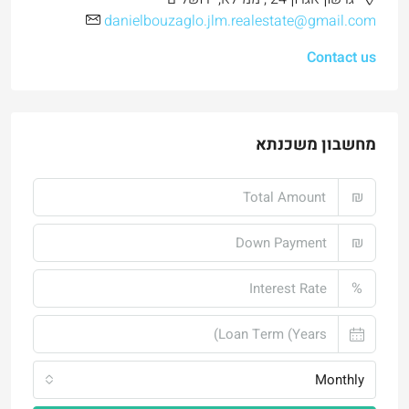
danielbouzaglo.jlm.realestate@gmail.com
Contact us
מחשבון משכנתא
₪
₪
%
Monthly