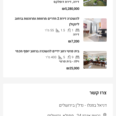
דירה, דירת דופלקס
₪5,280,000
להשכרה דירת 2 חדרים מרווחת ומרוהטת ברחוב
לינקולן
1
1.5
55
מ"ר
דירה
₪7,200
בית פרטי רחב ידיים להשכרה ברחוב יוסף חכמי
9
5
400
מ"ר
וילה - בית פרטי
₪25,000
צרו קשר
דניאל בוזגלו - נדל"ן בירושלים
גרשון אגרון 24 , ממילא, ירושלים