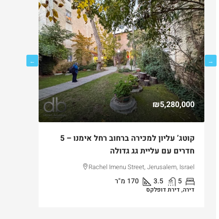
750,000
₪5,280,000
ם
קוטג’ עליון למכירה ברחוב רחל אימנו – 5
למכירה ד
חדרים עם עליית גג גדולה
בקטמון ה
lem, Israel
Rachel Imenu Street, Jerusalem, Israel
5
3.5
170
מ"ר
3
דירה, דירת דופלקס
דירה, דירת ג