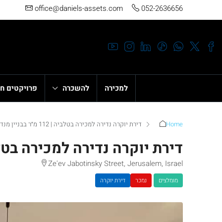
office@daniels-assets.com
052-2636656
למכירה
להשכרה
פרויקטים ח
Home
דירת יוקרה נדירה למכירה בטלביה | 112 מ״ר בבניין מנדטורי מטופח
דירת יוקרה נדירה למכירה בטלביה | 112 מ״ר בבניין מנ
Ze'ev Jabotinsky Street, Jerusalem, Israel
מומלצים
נמכר
דירת יוקרה