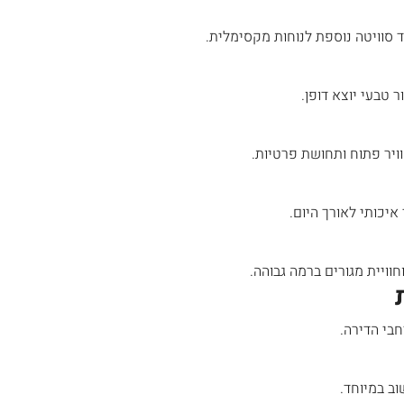
 סוויטה נוספת לנוחות מקסימלית.
 טבעי יוצא דופן.
ויר פתוח ותחושת פרטיות.
₪7,500,000
איכותי לאורך היום.
 דירת יוקרה 165 מ”ר מול מלון ענבל
דירת יוקרה חדשה למכירה ברחביה, ירושלי
חוויית מגורים ברמה גבוהה.
Binyamin mi-Tudela Street, Rechavia, Jerusalem,
Israel
Ze'ev Jab
בי הדירה.
3
2
107
מ"ר
דירה
וב במיוחד.