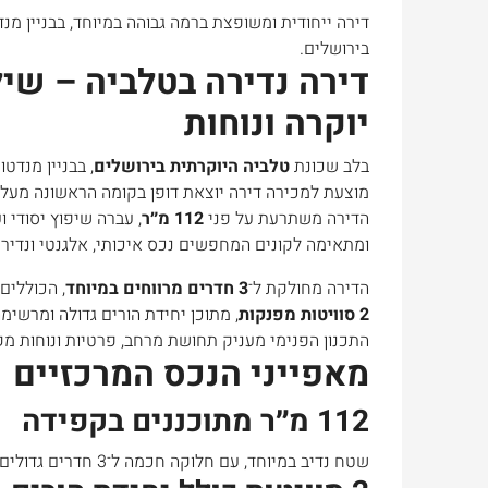
דירה ייחודית ומשופצת ברמה גבוהה במיוחד, בבניין מנ
בירושלים.
דירה נדירה בטלביה – שיל
יוקרה ונוחות
בלב שכונת
טלביה היוקרתית בירושלים
, בבניין מנדט
מוצעת למכירה דירה יוצאת דופן בקומה הראשונה מעל ה
הדירה משתרעת על פני
112 מ״ר
, עברה שיפוץ יסודי ו
ומתאימה לקונים המחפשים נכס איכותי, אלגנטי ונדיר 
הדירה מחולקת ל־
3 חדרים מרווחים במיוחד
, הכוללים
2 סוויטות מפנקות
, מתוכן יחידת הורים גדולה ומרשי
התכנון הפנימי מעניק תחושת מרחב, פרטיות ונוחות מקס
מאפייני הנכס המרכזיים
112 מ״ר מתוכננים בקפידה
שטח נדיב במיוחד, עם חלוקה חכמה ל־3 חדרים גדוליםהכוללים 2 סוויטות מרווחות.