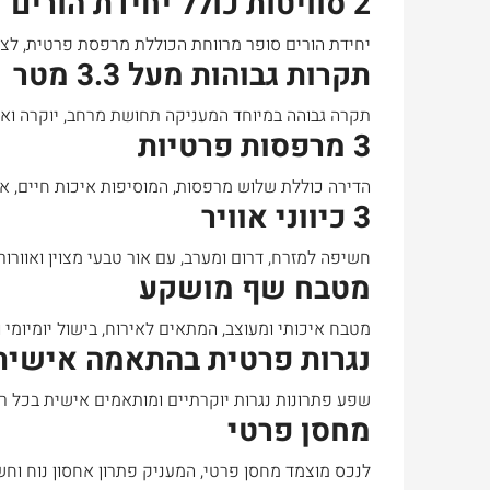
2 סוויטות כולל יחידת הורים
יחידת הורים סופר מרווחת הכוללת מרפסת פרטית, לצד
תקרות גבוהות מעל 3.3 מטר
תקרה גבוהה במיוחד המעניקה תחושת מרחב, יוקרה ואור
3 מרפסות פרטיות
הדירה כוללת שלוש מרפסות, המוסיפות איכות חיים, או
3 כיווני אוויר
Ask for price
חשיפה למזרח, דרום ומערב, עם אור טבעי מצוין ואוורור 
מטבח שף מושקע
למכירה
מטבח איכותי ומעוצב, המתאים לאירוח, בישול יומיומי ו
בטלביה
נגרות פרטית בהתאמה אישית
otinsky Street, Jerusalem, Israel
שפע פתרונות נגרות יוקרתיים ומותאמים אישית בכל רח
3
3
165
מ"ר
מחסן פרטי
דירה
לנכס מוצמד מחסן פרטי, המעניק פתרון אחסון נוח וחש