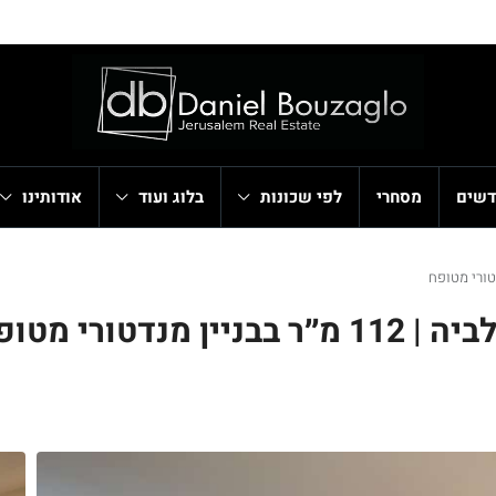
דשים
מסחרי
לפי שכונות
בלוג ועוד
אודותינו
דטורי מטופח