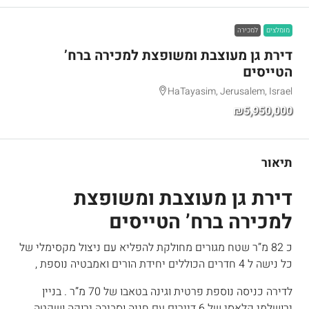
מומלצים
למכירה
דירת גן מעוצבת ומשופצת למכירה ברח’
הטייסים
HaTayasim, Jerusalem, Israel
₪5,950,000
תיאור
דירת גן מעוצבת ומשופצת
למכירה ברח’ הטייסים
כ 82 מ”ר שטח מגורים מחולקת להפליא עם ניצול מקסימלי של
כל נישה ל 4 חדרים הכוללים יחידת הורים ואמבטיה נוספת ,
לדירה כניסה נוספת פרטית וגינה בטאבו של 70 מ”ר . בניין
ירושלמי קלאסי של 6 דיירים עם חניה וסביבה ירוקה ושקטה.