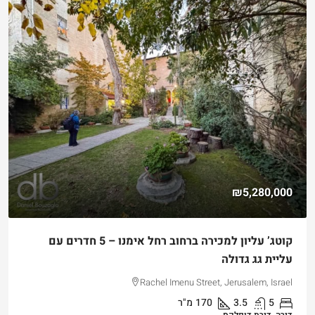
₪5,280,000
קוטג’ עליון למכירה ברחוב רחל אימנו – 5 חדרים עם
עליית גג גדולה
Rachel Imenu Street, Jerusalem, Israel
5
3.5
170
מ"ר
דירה, דירת דופלקס