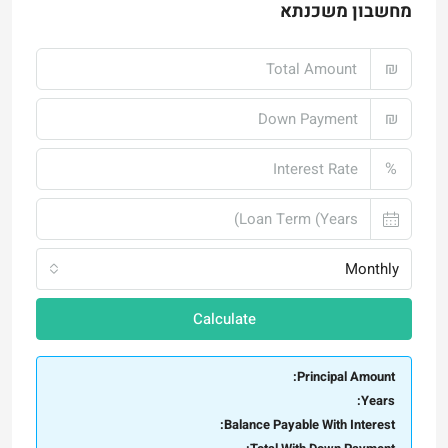
מחשבון משכנתא
₪
₪
%
Monthly
Calculate
Principal Amount:
Years:
Balance Payable With Interest: