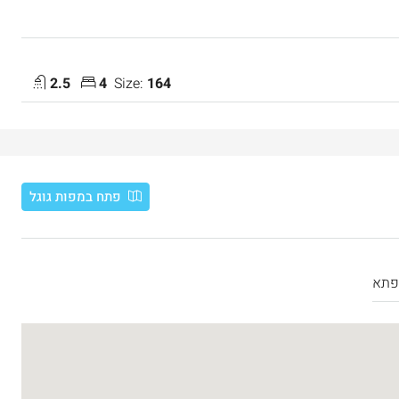
2.5
4
Size:
164
פתח במפות גוגל
₪7,500,000
פתא
 דירת יוקרה 165 מ”ר מול מלון ענבל
דירת יוקרה חדשה למכירה ברחביה, ירושלי
Binyamin mi-Tudela Street, Rechavia, Jerusalem,
Israel
Ze'ev Jab