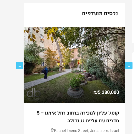
נכסים מועדפים
750,000
₪5,280,000
ם
קוטג’ עליון למכירה ברחוב רחל אימנו – 5
למכירה ד
חדרים עם עליית גג גדולה
בקטמון ה
lem, Israel
Rachel Imenu Street, Jerusalem, Israel