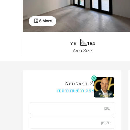
6 More
164 מ"ר
Area Size
דניאל בוזגלו
צפה ברישום נכסים