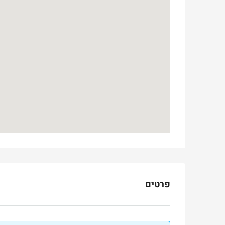
3
3
165
מ"ר
דירה
פרטים