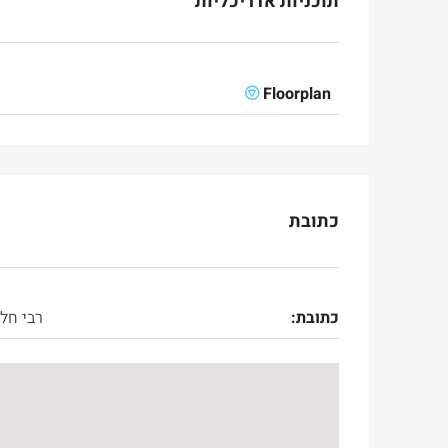
תוכניות אדריכליות
Floorplan
כתובת
Ask for price
כתובת:
רבי חל
למכירה
בטלביה
otinsky Street, Jerusalem, Israel