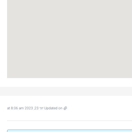
3
2
107
מ"ר
דירה
Updated on יוני 23, 2023 at 8:06 am