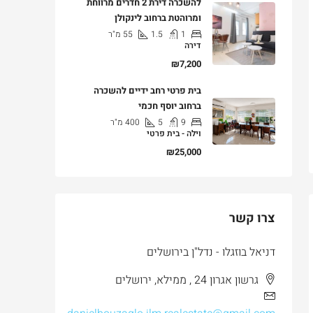
להשכרה דירת 2 חדרים מרווחת
ומרוהטת ברחוב לינקולן
1
1.5
55
מ"ר
דירה
₪7,200
בית פרטי רחב ידיים להשכרה
ברחוב יוסף חכמי
9
5
400
מ"ר
וילה - בית פרטי
₪25,000
צרו קשר
דניאל בוזגלו - נדל"ן בירושלים
גרשון אגרון 24 , ממילא, ירושלים