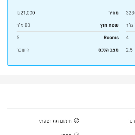
323
מחיר
₪21,000
שטח חוץ
80 מ"ר
5
Rooms
4
2.5
מצב הנכס
הושכר
רטי
חימום תת רצפתי